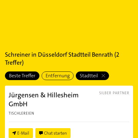
Schreiner
in
Düsseldorf Stadtteil Benrath
(
2
Treffer)
Beste Treffer
Entfernung
Stadtteil
Jürgensen & Hillesheim
SILBER PARTNER
GmbH
TISCHLEREIEN
E-Mail
Chat starten