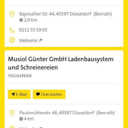
Bayreuther Str. 44,
40597 Düsseldorf
(Benrath)
2,9 km
0211 55 59 05
Webseite
Musiol Günter GmbH Ladenbausystem
und Schreinereien
TISCHLEREIEN
E-Mail
Chat starten
Paulsmühlenstr. 46,
40597 Düsseldorf
(Benrath)
4 km