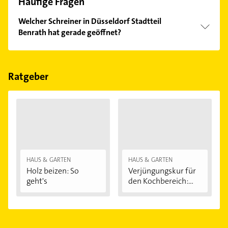
Häufige Fragen
Welcher Schreiner in Düsseldorf Stadtteil
Benrath hat gerade geöffnet?
Im Anbieter-Bereich finden Sie alle
Öffnungszeiten
.
Bitte beachten Sie, dass diese an Sonn- und
Feiertagen abweichen können.
Ratgeber
HAUS & GARTEN
HAUS & GARTEN
Holz beizen: So
Verjüngungskur für
geht's
den Kochbereich:...