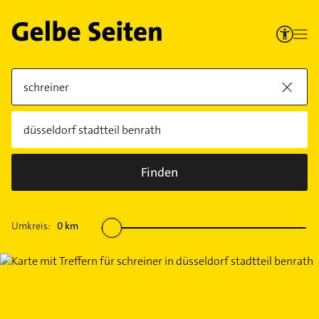
Finden
Umkreis:
0
km