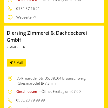
0531 37 16 21
Webseite
Diersing Zimmerei & Dachdeckerei
GmbH
ZIMMEREIEN
E-Mail
Volkmaroder Str. 35,
38104 Braunschweig
(Gliesmarode)
7,3 km
Geschlossen
–
Öffnet Freitag um 07:00
0531 23 79 99 99