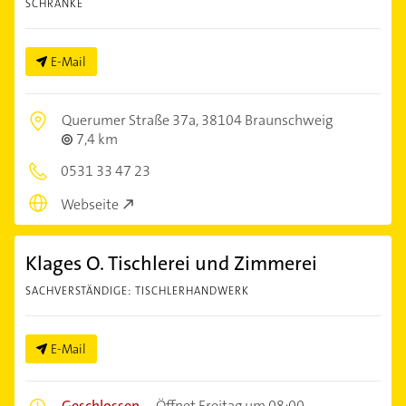
SCHRÄNKE
E-Mail
Querumer Straße 37a,
38104 Braunschweig
7,4 km
0531 33 47 23
Webseite
Klages O. Tischlerei und Zimmerei
SACHVERSTÄNDIGE: TISCHLERHANDWERK
E-Mail
Geschlossen
–
Öffnet Freitag um 08:00