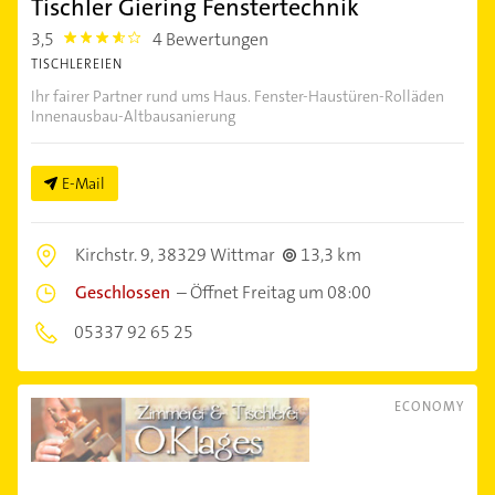
Tischler Giering Fenstertechnik
3,5
4 Bewertungen
3.5
TISCHLEREIEN
Ihr fairer Partner rund ums Haus. Fenster-Haustüren-Rolläden
Innenausbau-Altbausanierung
E-Mail
Kirchstr. 9,
38329 Wittmar
13,3 km
Geschlossen
–
Öffnet Freitag um 08:00
05337 92 65 25
ECONOMY