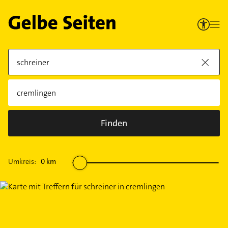
Finden
Umkreis:
0
km