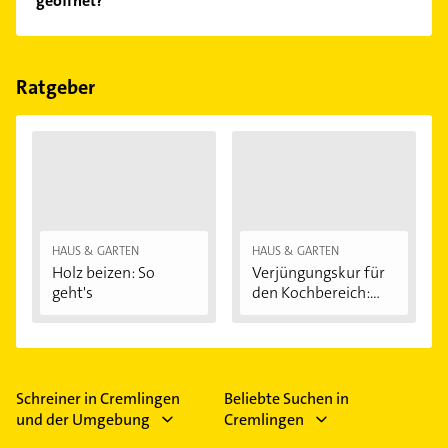
geöffnet?
Empfehlungen. Die Suchergebnisse können Sie sich
einfach nach
Bewertungen
sortiert anzeigen lassen.
Im Anbieter-Bereich finden Sie alle
Öffnungszeiten
.
Bitte beachten Sie, dass diese an Sonn- und
Feiertagen abweichen können.
Ratgeber
HAUS & GARTEN
HAUS & GARTEN
Holz beizen: So
Verjüngungskur für
geht's
den Kochbereich:...
Schreiner in Cremlingen
Beliebte Suchen in
und der Umgebung
Cremlingen