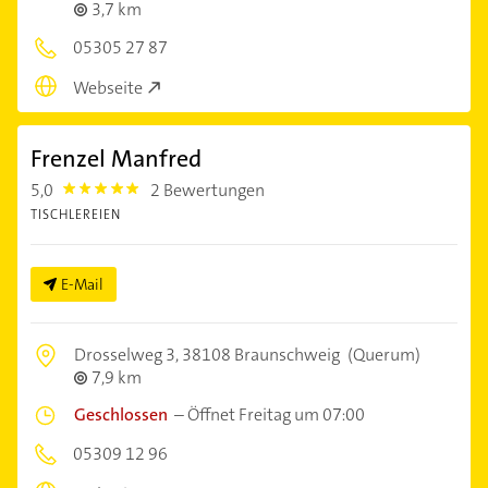
3,7 km
05305 27 87
Webseite
Frenzel Manfred
5,0
2 Bewertungen
5.0
TISCHLEREIEN
E-Mail
Drosselweg 3,
38108 Braunschweig
(Querum)
7,9 km
Geschlossen
–
Öffnet Freitag um 07:00
05309 12 96