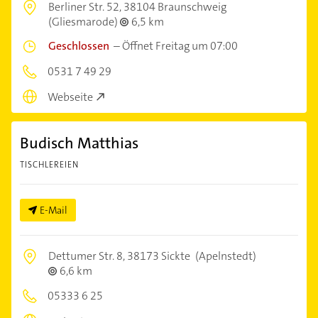
Berliner Str. 52,
38104 Braunschweig
(Gliesmarode)
6,5 km
Geschlossen
–
Öffnet Freitag um 07:00
0531 7 49 29
Webseite
Budisch Matthias
TISCHLEREIEN
E-Mail
Dettumer Str. 8,
38173 Sickte
(Apelnstedt)
6,6 km
05333 6 25