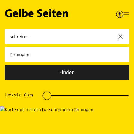
Finden
Umkreis:
0
km