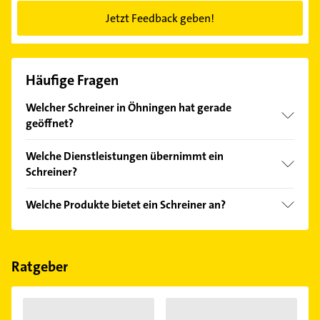
Jetzt Feedback geben!
Häufige Fragen
Welcher Schreiner in Öhningen hat gerade
geöffnet?
Im Anbieter-Bereich finden Sie alle
Öffnungszeiten
.
Welche Dienstleistungen übernimmt ein
Bitte beachten Sie, dass diese an Sonn- und
Schreiner?
Feiertagen abweichen können.
Folgende Leistungen werden angeboten:
Welche Produkte bietet ein Schreiner an?
Badezimmer-Möbel, Eckbänke, Innenausbau, Küchen
und Möbelbau.
Das Angebot umfasst unter anderem Holzfenster
und Innentüren.
Ratgeber