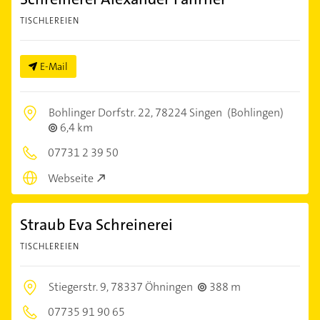
TISCHLEREIEN
E-Mail
Bohlinger Dorfstr. 22,
78224 Singen
(Bohlingen)
6,4 km
07731 2 39 50
Webseite
Straub Eva Schreinerei
TISCHLEREIEN
Stiegerstr. 9,
78337 Öhningen
388 m
07735 91 90 65