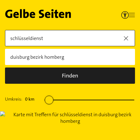
Finden
Umkreis:
0
km