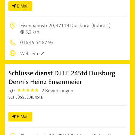
E-Mail
Eisenbahnstr 20,
47119 Duisburg
(Ruhrort)
3,2 km
0163 9 54 87 93
Webseite
Schlüsseldienst D.H.E 24Std Duisburg
Dennis Heinz Ensenmeier
5,0
2 Bewertungen
5.0
SCHLÜSSELDIENSTE
E-Mail