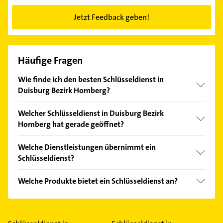
Jetzt Feedback geben!
Häufige Fragen
Wie finde ich den besten Schlüsseldienst in
Duisburg Bezirk Homberg?
Vergleichen Sie alle Anbieter anhand echter
Welcher Schlüsseldienst in Duisburg Bezirk
Kundenmeinungen und profitieren Sie von den
Homberg hat gerade geöffnet?
Empfehlungen. Die Suchergebnisse können Sie sich
einfach nach
Bewertungen
sortiert anzeigen lassen.
Im Anbieter-Bereich finden Sie alle
Öffnungszeiten
.
Welche Dienstleistungen übernimmt ein
Bitte beachten Sie, dass diese an Sonn- und
Schlüsseldienst?
Feiertagen abweichen können.
Folgende Leistungen werden angeboten:
Welche Produkte bietet ein Schlüsseldienst an?
Aufsperrdienste und Türöffnungen.
Das Angebot umfasst unter anderem Schlüssel und
Türschlösser.