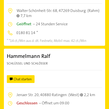
Walter-Schönheit-Str. 68,
47269 Duisburg
(Rahm)
7,7 km
Geöffnet
–
24 Stunden Service
0180 81 14
*14 ct./Min aus d. dt. Festnetz, Mobil max. 42 ct./Min
Hammelmann Ralf
SCHLÜSSEL UND SCHLÖSSER
Chat starten
Jenaer Str. 20,
40880 Ratingen
(West)
2,2 km
Geschlossen
–
Öffnet um 09:00