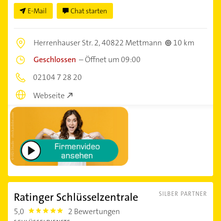
E-Mail
Chat starten
Herrenhauser Str. 2,
40822 Mettmann
10 km
Geschlossen
–
Öffnet um 09:00
02104 7 28 20
Webseite
Ratinger Schlüsselzentrale
SILBER PARTNER
5,0
2 Bewertungen
5.0