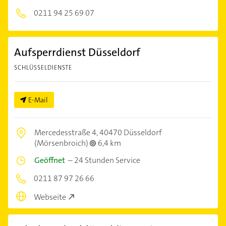
0211 94 25 69 07
Aufsperrdienst Düsseldorf
SCHLÜSSELDIENSTE
E-Mail
Mercedesstraße 4,
40470 Düsseldorf
(Mörsenbroich)
6,4 km
Geöffnet
–
24 Stunden Service
0211 87 97 26 66
Webseite