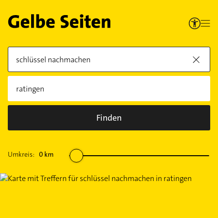
Finden
Umkreis:
0
km