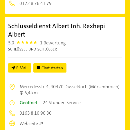
0172 8 76 41 79
Schlüsseldienst Albert Inh. Rexhepi
Albert
5,0
1 Bewertung
5.0
SCHLÜSSEL UND SCHLÖSSER
E-Mail
Chat starten
Mercedesstr. 4,
40470 Düsseldorf
(Mörsenbroich)
6,4 km
Geöffnet
–
24 Stunden Service
0163 8 10 90 30
Webseite