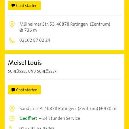
Chat starten
Mülheimer Str. 53,
40878 Ratingen
(Zentrum)
736 m
02102 87 02 24
Meisel Louis
SCHLÜSSEL UND SCHLÖSSER
Chat starten
Sandstr. 2 A,
40878 Ratingen
(Zentrum)
970 m
Geöffnet
–
24 Stunden Service
0157 92 53 93 69