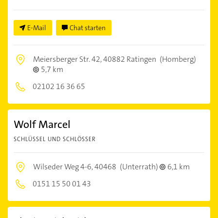
E-Mail
Chat starten
Meiersberger Str. 42,
40882 Ratingen
(Homberg)
5,7 km
02102 16 36 65
Wolf Marcel
SCHLÜSSEL UND SCHLÖSSER
Wilseder Weg 4-6,
40468
(Unterrath)
6,1 km
0151 15 50 01 43