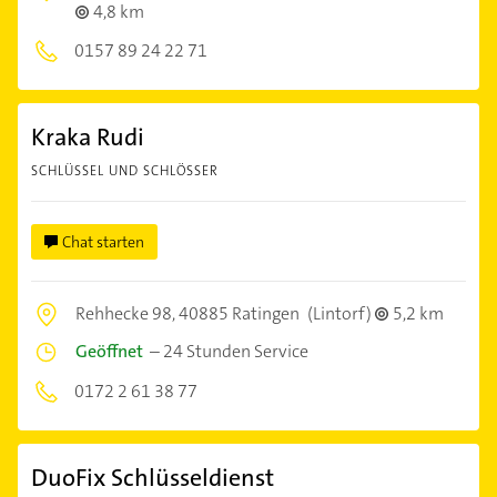
4,8 km
0157 89 24 22 71
Kraka Rudi
SCHLÜSSEL UND SCHLÖSSER
Chat starten
Rehhecke 98,
40885 Ratingen
(Lintorf)
5,2 km
Geöffnet
–
24 Stunden Service
0172 2 61 38 77
DuoFix Schlüsseldienst