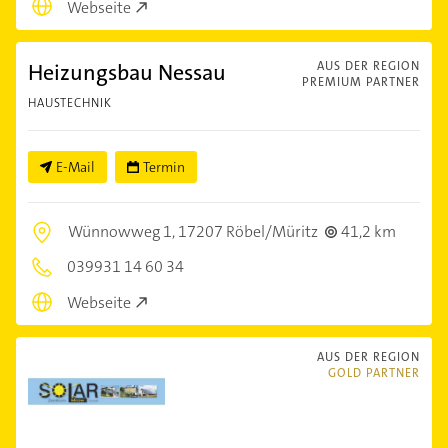
Webseite
Heizungsbau Nessau
AUS DER REGION
PREMIUM PARTNER
HAUSTECHNIK
E-Mail
Termin
Wünnowweg 1,
17207 Röbel/Müritz
41,2 km
039931 14 60 34
Webseite
AUS DER REGION
GOLD PARTNER