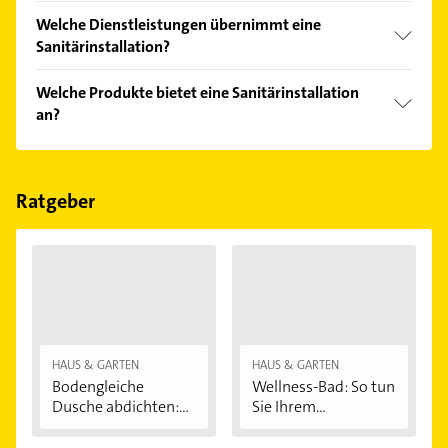
einfach nach
Bewertungen
sortiert anzeigen lassen.
Im Anbieter-Bereich finden Sie alle
Öffnungszeiten
.
Welche Dienstleistungen übernimmt eine
Bitte beachten Sie, dass diese an Sonn- und
Sanitärinstallation?
Feiertagen abweichen können.
Folgende Leistungen werden angeboten:
Welche Produkte bietet eine Sanitärinstallation
Badsanierung, Sanitär und Heizung.
an?
Das Angebot umfasst unter anderem Bad.
Ratgeber
HAUS & GARTEN
HAUS & GARTEN
Bodengleiche
Wellness-Bad: So tun
Dusche abdichten:...
Sie Ihrem...