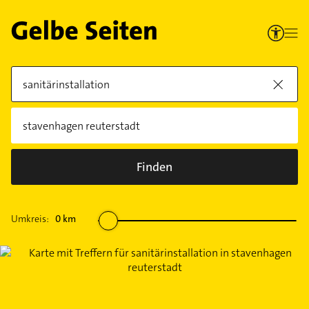
Finden
Umkreis:
0
km