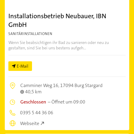
Installationsbetrieb Neubauer, IBN
GmbH
SANITÄRINSTALLATIONEN
Wenn Sie beabsichtigen ihr Bad zu sanieren oder neu zu
gestalten, sind Sie bei uns bestens aufgeh...
E-Mail
Camminer Weg 16,
17094 Burg Stargard
40,5 km
Geschlossen
–
Öffnet um 09:00
0395 5 44 36 06
Webseite