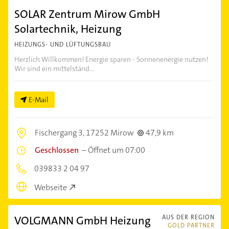
SOLAR Zentrum Mirow GmbH
Solartechnik, Heizung
HEIZUNGS- UND LÜFTUNGSBAU
Herzlich Willkommen! Energie sparen - Sonnenenergie nutzen!
Wir sind ein mittelständ...
E-Mail
Fischergang 3,
17252 Mirow
47,9 km
Geschlossen
–
Öffnet um 07:00
039833 2 04 97
Webseite
VOLGMANN GmbH Heizung
AUS DER REGION
GOLD PARTNER