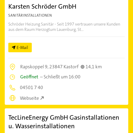
Karsten Schröder GmbH
SANITÄRINSTALLATIONEN
Schröder Heizung Sanitär - Seit 1997 vertrauen unsere Kunden
aus dem Raum Herzogtum Lauenburg, St...
E-Mail
Rapskoppel 9,
23847 Kastorf
14,1 km
Geöffnet
–
Schließt um 16:00
04501 7 40
Webseite
TecLineEnergy GmbH Gasinstallationen
u. Wasserinstallationen