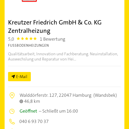
Kreutzer Friedrich GmbH & Co. KG
Zentralheizung
5,0
1 Bewertung
5.0
FUSSBODENHEIZUNGEN
Qualitätsarbeit, Innovation und Fachberatung. Neuinstallation,
Auswechslung und Reparatur von Hei...
E-Mail
Walddörferstr. 127,
22047 Hamburg
(Wandsbek)
46,8 km
Geöffnet
–
Schließt um 16:00
040 6 93 70 37