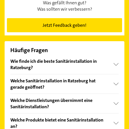
Was gefällt Ihnen gut?
Was sollten wir verbessern?
Jetzt Feedback geben!
Häufige Fragen
Wie finde ich die beste Sanitärinstallation in
Ratzeburg?
Vergleichen Sie alle Anbieter anhand echter
Welche Sanitärinstallation in Ratzeburg hat
Kundenmeinungen und profitieren Sie von den
gerade geöffnet?
Empfehlungen. Die Suchergebnisse können Sie sich
einfach nach
Bewertungen
sortiert anzeigen lassen.
Im Anbieter-Bereich finden Sie alle
Öffnungszeiten
.
Welche Dienstleistungen übernimmt eine
Bitte beachten Sie, dass diese an Sonn- und
Sanitärinstallation?
Feiertagen abweichen können.
Folgende Leistungen werden angeboten: Solar,
Welche Produkte bietet eine Sanitärinstallation
Installationen für die Abwasserentsorgung,
an?
Installationen für die Wasserversorgung, Klempner