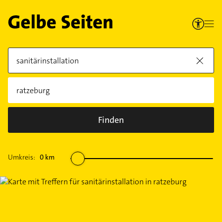
Finden
Umkreis:
0
km