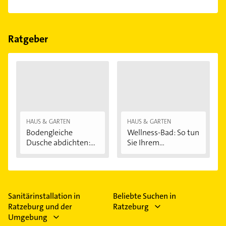
und Energieberatung.
Das Angebot umfasst unter anderem
Heizungsanlagen, Gasheizungen,
Photovoltaikanlagen, Solaranlagen und
Ratgeber
Ölheizungen.
HAUS & GARTEN
HAUS & GARTEN
Bodengleiche
Wellness-Bad: So tun
Dusche abdichten:...
Sie Ihrem...
Sanitärinstallation in
Beliebte Suchen in
Ratzeburg und der
Ratzeburg
Umgebung