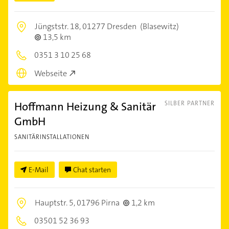
Jüngststr. 18,
01277 Dresden
(Blasewitz)
13,5 km
0351 3 10 25 68
Webseite
Hoffmann Heizung & Sanitär
SILBER PARTNER
GmbH
SANITÄRINSTALLATIONEN
E-Mail
Chat starten
Hauptstr. 5,
01796 Pirna
1,2 km
03501 52 36 93