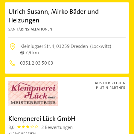
Ulrich Susann, Mirko Bäder und
Heizungen
SANITÄRINSTALLATIONEN
Kleinlugaer Str. 4,
01259 Dresden
(Lockwitz)
7,9 km
0351 2 03 50 03
AUS DER REGION
PLATIN PARTNER
Klempnerei Lück GmbH
3,0
2 Bewertungen
3.0