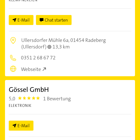
KLEMPNEREIEN
E-Mail
Chat starten
Ullersdorfer Mühle 6a,
01454 Radeberg
(Ullersdorf)
13,3 km
0351 2 68 67 72
Webseite
Gössel GmbH
5,0
1 Bewertung
5.0
ELEKTRONIK
E-Mail