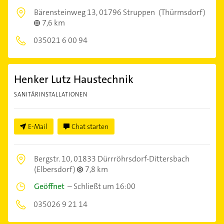
Bärensteinweg 13,
01796 Struppen
(Thürmsdorf)
7,6 km
035021 6 00 94
Henker Lutz Haustechnik
SANITÄRINSTALLATIONEN
E-Mail
Chat starten
Bergstr. 10,
01833 Dürrröhrsdorf-Dittersbach
(Elbersdorf)
7,8 km
Geöffnet
–
Schließt um 16:00
035026 9 21 14