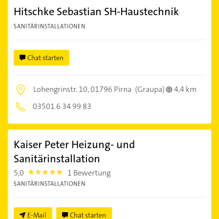
Hitschke Sebastian SH-Haustechnik
SANITÄRINSTALLATIONEN
Chat starten
Lohengrinstr. 10,
01796 Pirna
(Graupa)
4,4 km
03501 6 34 99 83
Kaiser Peter Heizung- und
Sanitärinstallation
5,0
1 Bewertung
5.0
SANITÄRINSTALLATIONEN
E-Mail
Chat starten