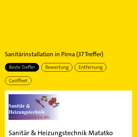
Sanitärinstallation
in
Pirna
(
37
Treffer)
Beste Treffer
Bewertung
Entfernung
Geöffnet
Sanitär & Heizungstechnik Matatko