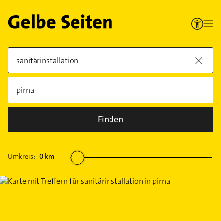
Finden
Umkreis:
0
km