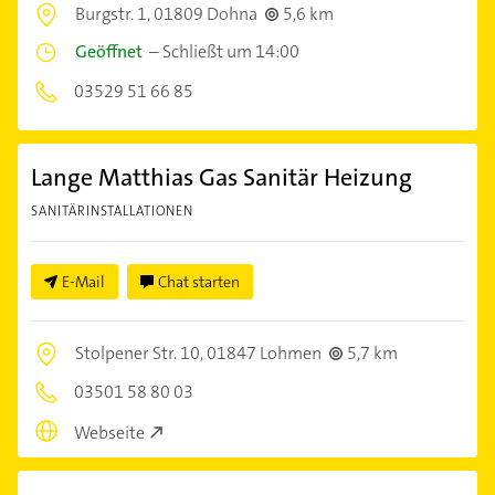
Burgstr. 1,
01809 Dohna
5,6 km
Geöffnet
–
Schließt um 14:00
03529 51 66 85
Lange Matthias Gas Sanitär Heizung
SANITÄRINSTALLATIONEN
E-Mail
Chat starten
Stolpener Str. 10,
01847 Lohmen
5,7 km
03501 58 80 03
Webseite