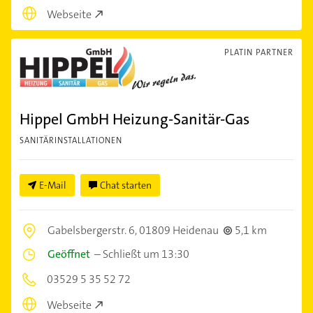
Webseite
PLATIN PARTNER
Hippel GmbH Heizung-Sanitär-Gas
SANITÄRINSTALLATIONEN
E-Mail
Chat starten
Gabelsbergerstr. 6,
01809 Heidenau
5,1 km
Geöffnet
–
Schließt um 13:30
03529 5 35 52 72
Webseite