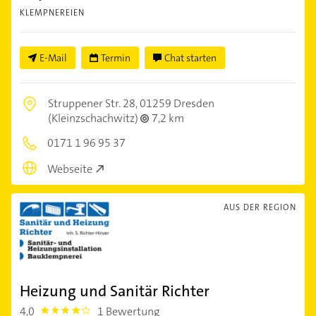
KLEMPNEREIEN
E-Mail
Termin
Chat starten
Struppener Str. 28,
01259 Dresden
(Kleinzschachwitz)
7,2 km
0171 1 96 95 37
Webseite
AUS DER REGION
Heizung und Sanitär Richter
4,0
1 Bewertung
4.0