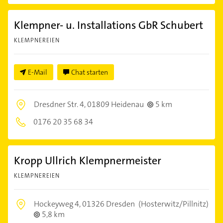
Klempner- u. Installations GbR Schubert
KLEMPNEREIEN
E-Mail
Chat starten
Dresdner Str. 4,
01809 Heidenau
5 km
0176 20 35 68 34
Kropp Ullrich Klempnermeister
KLEMPNEREIEN
Hockeyweg 4,
01326 Dresden
(Hosterwitz/Pillnitz)
5,8 km