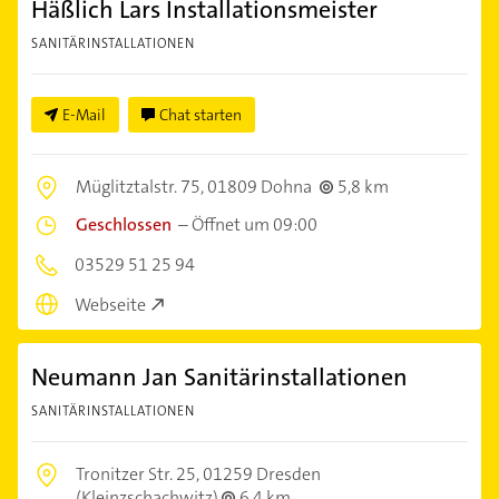
Häßlich Lars Installationsmeister
SANITÄRINSTALLATIONEN
E-Mail
Chat starten
Müglitztalstr. 75,
01809 Dohna
5,8 km
Geschlossen
–
Öffnet um 09:00
03529 51 25 94
Webseite
Neumann Jan Sanitärinstallationen
SANITÄRINSTALLATIONEN
Tronitzer Str. 25,
01259 Dresden
(Kleinzschachwitz)
6,4 km