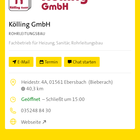
Kölling GmbH
ROHRLEITUNGSBAU
Fachbetrieb für Heizung, Sanitär, Rohrleitungsbau
E-Mail
Termin
Chat starten
Heidestr. 4A,
01561 Ebersbach
(Bieberach)
40,3 km
Geöffnet
–
Schließt um 15:00
035248 84 30
Webseite