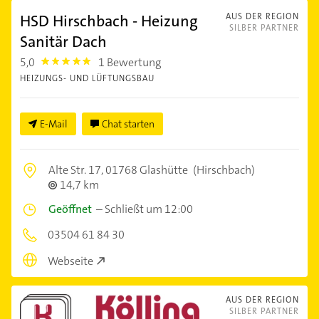
HSD Hirschbach - Heizung
AUS DER REGION
SILBER PARTNER
Sanitär Dach
5,0
1 Bewertung
5.0
HEIZUNGS- UND LÜFTUNGSBAU
E-Mail
Chat starten
Alte Str. 17,
01768 Glashütte
(Hirschbach)
14,7 km
Geöffnet
–
Schließt um 12:00
03504 61 84 30
Webseite
AUS DER REGION
SILBER PARTNER