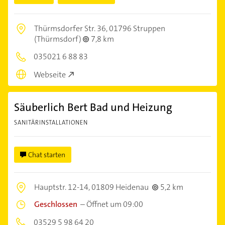
Thürmsdorfer Str. 36,
01796 Struppen
(Thürmsdorf)
7,8 km
035021 6 88 83
Webseite
Säuberlich Bert Bad und Heizung
SANITÄRINSTALLATIONEN
Chat starten
Hauptstr. 12-14,
01809 Heidenau
5,2 km
Geschlossen
–
Öffnet um 09:00
03529 5 98 64 20