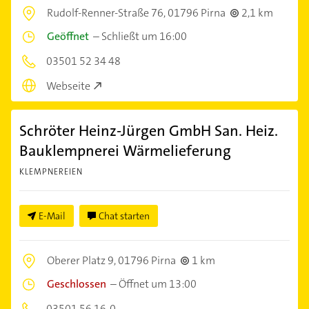
Rudolf-Renner-Straße 76,
01796 Pirna
2,1 km
Geöffnet
–
Schließt um 16:00
03501 52 34 48
Webseite
Schröter Heinz-Jürgen GmbH San. Heiz.
Bauklempnerei Wärmelieferung
KLEMPNEREIEN
E-Mail
Chat starten
Oberer Platz 9,
01796 Pirna
1 km
Geschlossen
–
Öffnet um 13:00
03501 56 16-0