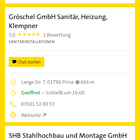
Gröschel GmbH Sanitär, Heizung,
Klempner
5,0
1 Bewertung
5.0
SANITÄRINSTALLATIONEN
Chat starten
Lange Str. 7,
01796 Pirna
666 m
Geöffnet
–
Schließt um 16:00
03501 52 80 53
Webseite
SHB Stahlhochbau und Montage GmbH