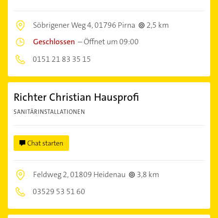
Söbrigener Weg 4,
01796 Pirna
2,5 km
Geschlossen
–
Öffnet um 09:00
0151 21 83 35 15
Richter Christian Hausprofi
SANITÄRINSTALLATIONEN
Chat starten
Feldweg 2,
01809 Heidenau
3,8 km
03529 53 51 60