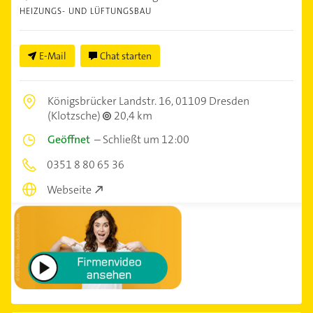
HEIZUNGS- UND LÜFTUNGSBAU
E-Mail
Chat starten
Königsbrücker Landstr. 16,
01109 Dresden
(Klotzsche)
20,4 km
Geöffnet
–
Schließt um 12:00
0351 8 80 65 36
Webseite