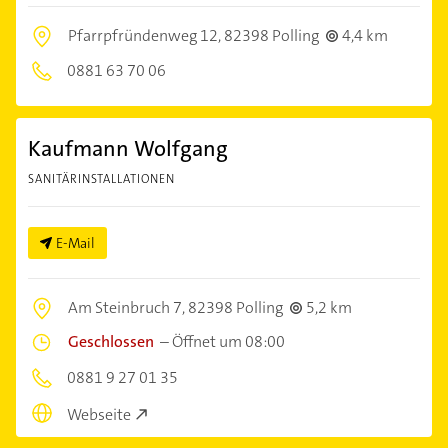
Pfarrpfründenweg 12,
82398 Polling
4,4 km
0881 63 70 06
Kaufmann Wolfgang
SANITÄRINSTALLATIONEN
E-Mail
Am Steinbruch 7,
82398 Polling
5,2 km
Geschlossen
–
Öffnet um 08:00
0881 9 27 01 35
Webseite