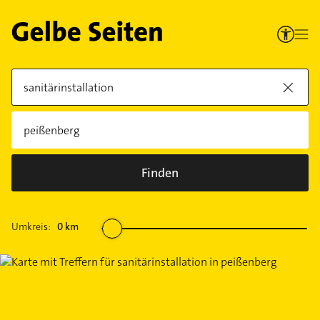
Finden
Umkreis:
0
km