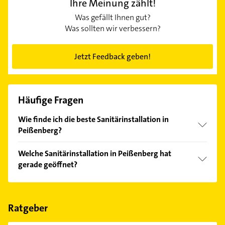
Ihre Meinung zählt!
Was gefällt Ihnen gut?
Was sollten wir verbessern?
Jetzt Feedback geben!
Häufige Fragen
Wie finde ich die beste Sanitärinstallation in
Peißenberg?
Vergleichen Sie alle Anbieter anhand echter
Welche Sanitärinstallation in Peißenberg hat
Kundenmeinungen und profitieren Sie von den
gerade geöffnet?
Empfehlungen. Die Suchergebnisse können Sie sich
einfach nach
Bewertungen
sortiert anzeigen lassen.
Im Anbieter-Bereich finden Sie alle
Öffnungszeiten
.
Bitte beachten Sie, dass diese an Sonn- und
Feiertagen abweichen können.
Ratgeber