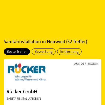
Sanitärinstallation
in
Neuwied
(
32
Treffer)
Beste Treffer
Bewertung
Entfernung
AUS DER REGION
Rücker GmbH
SANITÄRINSTALLATIONEN