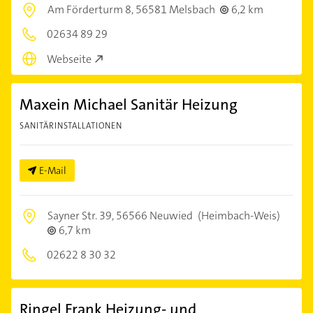
Am Förderturm 8,
56581 Melsbach
6,2 km
02634 89 29
Webseite
Maxein Michael Sanitär Heizung
SANITÄRINSTALLATIONEN
E-Mail
Sayner Str. 39,
56566 Neuwied
(Heimbach-Weis)
6,7 km
02622 8 30 32
Ringel Frank Heizung- und