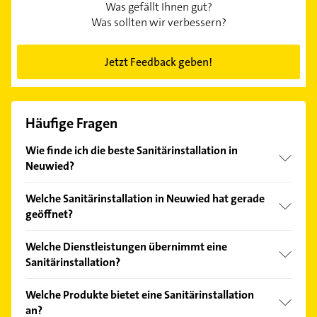
Was gefällt Ihnen gut?
Was sollten wir verbessern?
Jetzt Feedback geben!
Häufige Fragen
Wie finde ich die beste Sanitärinstallation in
Neuwied?
Vergleichen Sie alle Anbieter anhand echter
Welche Sanitärinstallation in Neuwied hat gerade
Kundenmeinungen und profitieren Sie von den
geöffnet?
Empfehlungen. Die Suchergebnisse können Sie sich
einfach nach
Bewertungen
sortiert anzeigen lassen.
Im Anbieter-Bereich finden Sie alle
Öffnungszeiten
.
Welche Dienstleistungen übernimmt eine
Bitte beachten Sie, dass diese an Sonn- und
Sanitärinstallation?
Feiertagen abweichen können.
Folgende Leistungen werden angeboten:
Welche Produkte bietet eine Sanitärinstallation
Heizungsbau, Heizungs- u. Lüftungsbau,
an?
Kundendienst, Lüftungsbau und Solartechnik.