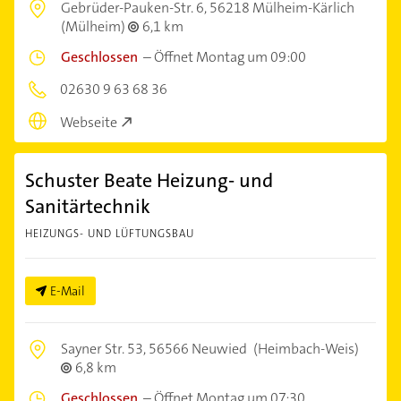
Gebrüder-Pauken-Str. 6,
56218 Mülheim-Kärlich
(Mülheim)
6,1 km
Geschlossen
–
Öffnet Montag um 09:00
02630 9 63 68 36
Webseite
Schuster Beate Heizung- und
Sanitärtechnik
HEIZUNGS- UND LÜFTUNGSBAU
E-Mail
Sayner Str. 53,
56566 Neuwied
(Heimbach-Weis)
6,8 km
Geschlossen
–
Öffnet Montag um 07:30