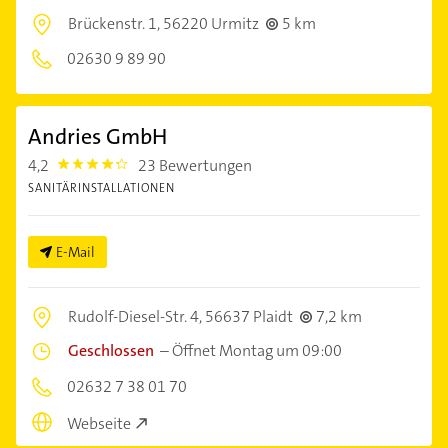
Brückenstr. 1,
56220 Urmitz
5 km
02630 9 89 90
Andries GmbH
4,2
23 Bewertungen
4.2000003
SANITÄRINSTALLATIONEN
E-Mail
Rudolf-Diesel-Str. 4,
56637 Plaidt
7,2 km
Geschlossen
–
Öffnet Montag um 09:00
02632 7 38 01 70
Webseite