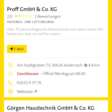
Proff GmbH & Co. KG
2,0
2 Bewertungen
2.0
HEIZUNGS- UND LÜFTUNGSBAU
Über 70 Jahre erfolgreiche Arbeit können sich sehen lassen! Wir
freuen uns, dass Sie sich für unsere...
E-Mail
Am Stadtgraben 73,
56626 Andernach
4,4 km
Geschlossen
–
Öffnet Montag um 08:00
02632 4 37 76
Webseite
Görgen Haustechnik GmbH & Co. KG