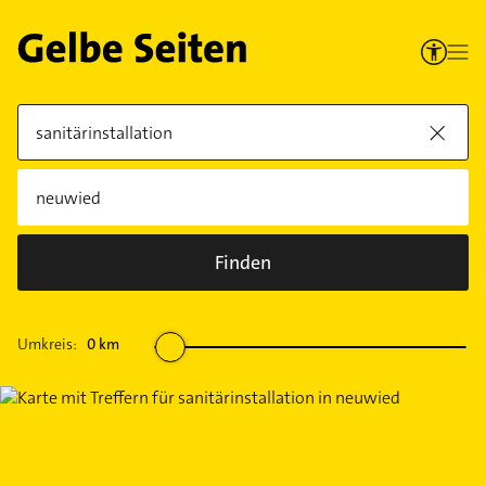
Finden
Umkreis:
0
km