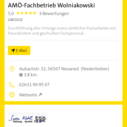
AMÖ-Fachbetrieb Wolniakowski
5,0
3 Bewertungen
5.0
UMZÜGE
Durchführung aller Umzüge sowie sämtlicher Packarbeiten mit
freundlichem und geschultem Fachpersonal...
E-Mail
Aubachstr. 32,
56567 Neuwied
(Niederbieber)
3,8 km
02631 99 95 07
Webseite