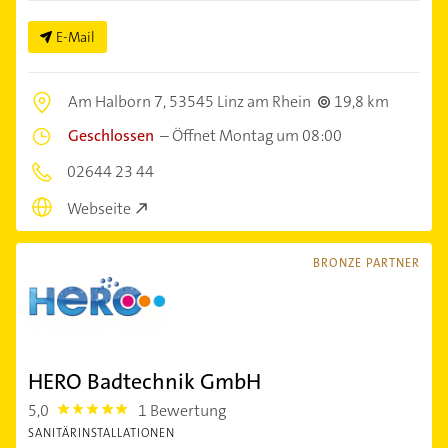
E-Mail
Am Halborn 7,
53545 Linz am Rhein
19,8 km
Geschlossen
–
Öffnet Montag um 08:00
02644 23 44
Webseite
BRONZE PARTNER
HERO Badtechnik GmbH
5,0
1 Bewertung
5.0
SANITÄRINSTALLATIONEN