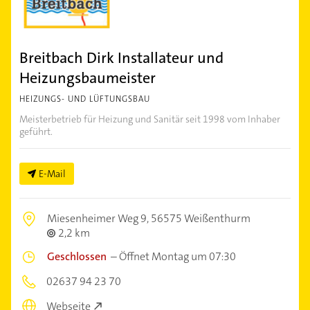
Breitbach Dirk Installateur und
Heizungsbaumeister
HEIZUNGS- UND LÜFTUNGSBAU
Meisterbetrieb für Heizung und Sanitär seit 1998 vom Inhaber
geführt.
E-Mail
Miesenheimer Weg 9,
56575 Weißenthurm
2,2 km
Geschlossen
–
Öffnet Montag um 07:30
02637 94 23 70
Webseite