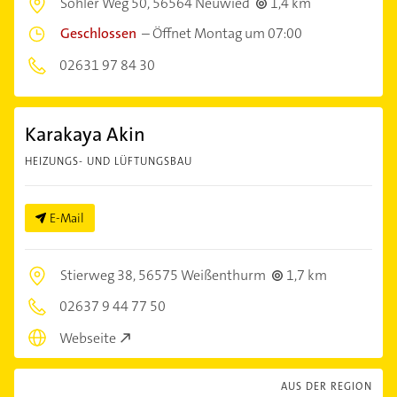
Sohler Weg 50,
56564 Neuwied
1,4 km
Geschlossen
–
Öffnet Montag um 07:00
02631 97 84 30
Karakaya Akin
HEIZUNGS- UND LÜFTUNGSBAU
E-Mail
Stierweg 38,
56575 Weißenthurm
1,7 km
02637 9 44 77 50
Webseite
AUS DER REGION