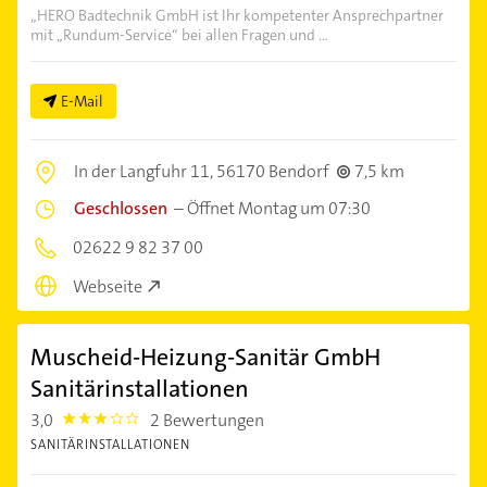
„HERO Badtechnik GmbH ist Ihr kompetenter Ansprechpartner
mit „Rundum-Service“ bei allen Fragen und ...
E-Mail
In der Langfuhr 11,
56170 Bendorf
7,5 km
Geschlossen
–
Öffnet Montag um 07:30
02622 9 82 37 00
Webseite
Muscheid-Heizung-Sanitär GmbH
Sanitärinstallationen
3,0
2 Bewertungen
3.0
SANITÄRINSTALLATIONEN