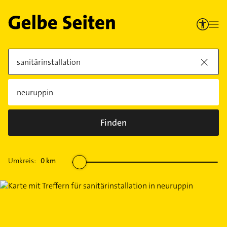
Finden
Umkreis:
0
km