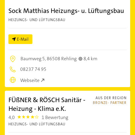
Sock Matthias Heizungs- u. Lüftungsbau
HEIZUNGS- UND LÜFTUNGSBAU
E-Mail
Baumweg 5,
86508 Rehling
8,4 km
08237 74 95
Webseite
FÜßNER & RÖSCH Sanitär -
AUS DER REGION
BRONZE- PARTNER
Heizung - Klima e.K.
4,0
1 Bewertung
4.0
HEIZUNGS- UND LÜFTUNGSBAU