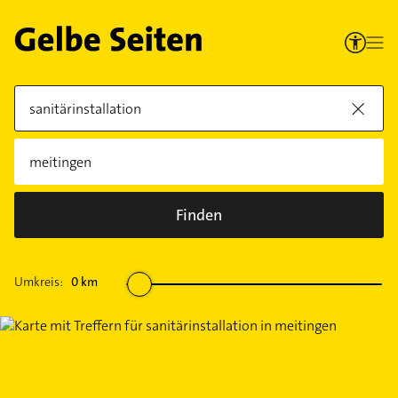
Finden
Umkreis:
0
km