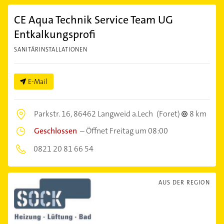
CE Aqua Technik Service Team UG
Entkalkungsprofi
SANITÄRINSTALLATIONEN
E-Mail
Parkstr. 16,
86462 Langweid a.Lech
(Foret)
8 km
Geschlossen
–
Öffnet Freitag um 08:00
0821 20 81 66 54
AUS DER REGION