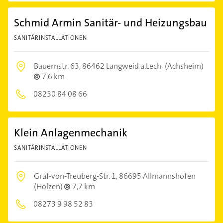
Schmid Armin Sanitär- und Heizungsbau
SANITÄRINSTALLATIONEN
Bauernstr. 63,
86462 Langweid a.Lech
(Achsheim)
7,6 km
08230 84 08 66
Klein Anlagenmechanik
SANITÄRINSTALLATIONEN
Graf-von-Treuberg-Str. 1,
86695 Allmannshofen
(Holzen)
7,7 km
08273 9 98 52 83