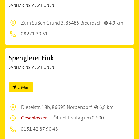
SANITÄRINSTALLATIONEN
Zum Süßen Grund 3,
86485 Biberbach
4,9 km
08271 30 61
Spenglerei Fink
SANITÄRINSTALLATIONEN
E-Mail
Dieselstr. 18b,
86695 Nordendorf
6,8 km
Geschlossen
–
Öffnet Freitag um 07:00
0151 42 87 90 48