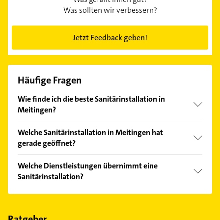
Was sollten wir verbessern?
Jetzt Feedback geben!
Häufige Fragen
Wie finde ich die beste Sanitärinstallation in
Meitingen?
Vergleichen Sie alle Anbieter anhand echter
Welche Sanitärinstallation in Meitingen hat
Kundenmeinungen und profitieren Sie von den
gerade geöffnet?
Empfehlungen. Die Suchergebnisse können Sie sich
einfach nach
Bewertungen
sortiert anzeigen lassen.
Im Anbieter-Bereich finden Sie alle
Öffnungszeiten
.
Welche Dienstleistungen übernimmt eine
Bitte beachten Sie, dass diese an Sonn- und
Sanitärinstallation?
Feiertagen abweichen können.
Folgende Leistungen werden angeboten: Bäder,
Kundendienst und Sanitär.
Ratgeber