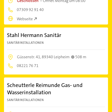
Geschlossen
–
Öffnet Montag um 08:00
07309 92 91 40
Webseite
Stahl Hermann Sanitär
SANITÄRINSTALLATIONEN
Güssenstr. 41,
89340 Leipheim
508 m
08221 76 71
Scheutterle Reimunde Gas- und
Wasserinstallation
SANITÄRINSTALLATIONEN