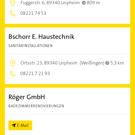
Fuggerstr. 6,
89340 Leipheim
809 m
08221 74 53
Bschorr E. Haustechnik
SANITÄRINSTALLATIONEN
Ortsstr. 23,
89340 Leipheim
(Weißingen)
5,3 km
08221 7 21 93
Röger GmbH
BADEZIMMERRENOVIERUNGEN
E-Mail