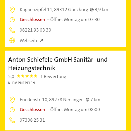
Kappenzipfel 11,
89312 Günzburg
3,9 km
Geschlossen
–
Öffnet Montag um 07:30
08221 93 03 30
Webseite
Anton Schiefele GmbH Sanitär- und
Heizungstechnik
5,0
1 Bewertung
5.0
KLEMPNEREIEN
Friedenstr. 10,
89278 Nersingen
7 km
Geschlossen
–
Öffnet Montag um 08:00
07308 25 31