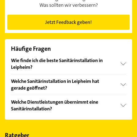
Was sollten wir verbessern?
Jetzt Feedback geben!
Häufige Fragen
Wie finde ich die beste Sanitärinstallation in
Leipheim?
Vergleichen Sie alle Anbieter anhand echter
Welche Sanitärinstallation in Leipheim hat
Kundenmeinungen und profitieren Sie von den
gerade geöffnet?
Empfehlungen. Die Suchergebnisse können Sie sich
einfach nach
Bewertungen
sortiert anzeigen lassen.
Im Anbieter-Bereich finden Sie alle
Öffnungszeiten
.
Welche Dienstleistungen übernimmt eine
Bitte beachten Sie, dass diese an Sonn- und
Sanitärinstallation?
Feiertagen abweichen können.
Folgende Leistungen werden angeboten:
Badgestaltung, ausführung, beratung, planung und
sanitärtechnik.
Ratgeber