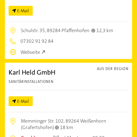
E-Mail
Schulstr. 35,
89284 Pfaffenhofen
12,3 km
07302 91 92 84
Webseite
AUS DER REGION
Karl Held GmbH
SANITÄRINSTALLATIONEN
E-Mail
Memminger Str. 102,
89264 Weißenhorn
(Grafertshofen)
18 km