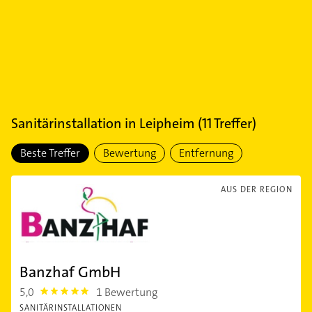
Sanitärinstallation
in
Leipheim
(
11
Treffer)
Beste Treffer
Bewertung
Entfernung
AUS DER REGION
Banzhaf GmbH
5,0
1 Bewertung
5.0
SANITÄRINSTALLATIONEN