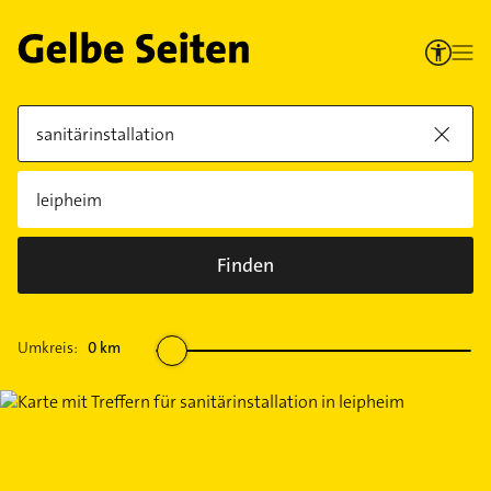
Finden
Umkreis:
0
km