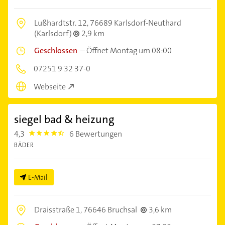
Lußhardtstr. 12,
76689 Karlsdorf-Neuthard
(Karlsdorf)
2,9 km
Geschlossen
–
Öffnet Montag um 08:00
07251 9 32 37-0
Webseite
siegel bad & heizung
4,3
6 Bewertungen
4.3
BÄDER
E-Mail
Draisstraße 1,
76646 Bruchsal
3,6 km