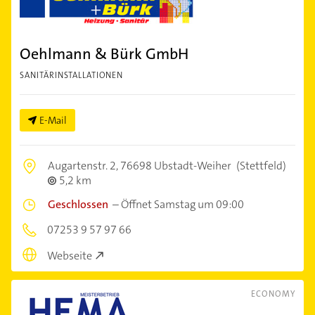
Oehlmann & Bürk GmbH
SANITÄRINSTALLATIONEN
E-Mail
Augartenstr. 2,
76698 Ubstadt-Weiher
(Stettfeld)
5,2 km
Geschlossen
–
Öffnet Samstag um 09:00
07253 9 57 97 66
Webseite
ECONOMY