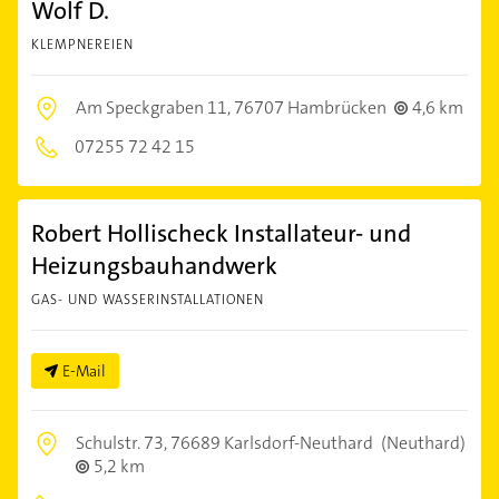
Wolf D.
KLEMPNEREIEN
Am Speckgraben 11,
76707 Hambrücken
4,6 km
07255 72 42 15
Robert Hollischeck Installateur- und
Heizungsbauhandwerk
GAS- UND WASSERINSTALLATIONEN
E-Mail
Schulstr. 73,
76689 Karlsdorf-Neuthard
(Neuthard)
5,2 km