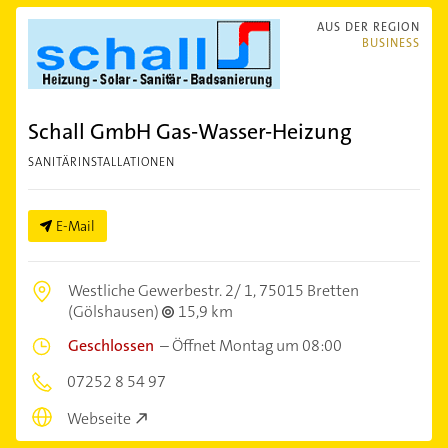
AUS DER REGION
BUSINESS
Schall GmbH Gas-Wasser-Heizung
SANITÄRINSTALLATIONEN
E-Mail
Westliche Gewerbestr. 2/ 1,
75015 Bretten
(Gölshausen)
15,9 km
Geschlossen
–
Öffnet Montag um 08:00
07252 8 54 97
Webseite