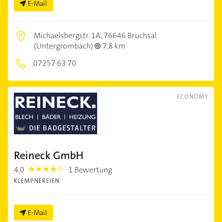
E-Mail
Michaelsbergstr. 1A,
76646 Bruchsal
(Untergrombach)
7,8 km
07257 63 70
ECONOMY
Reineck GmbH
4,0
1 Bewertung
4.0
KLEMPNEREIEN
E-Mail