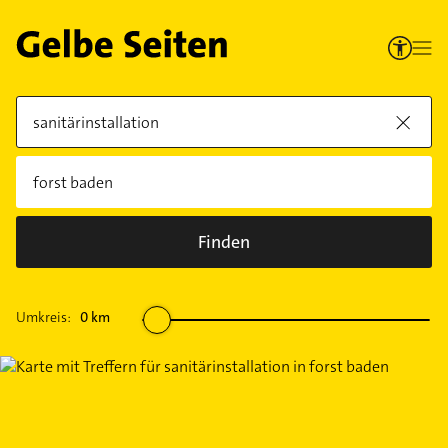
Finden
Umkreis:
0
km