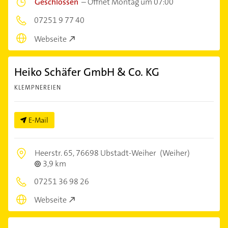
Geschlossen
–
Öffnet Montag um 07:00
07251 9 77 40
Webseite
Heiko Schäfer GmbH & Co. KG
KLEMPNEREIEN
E-Mail
Heerstr. 65,
76698 Ubstadt-Weiher
(Weiher)
3,9 km
07251 36 98 26
Webseite