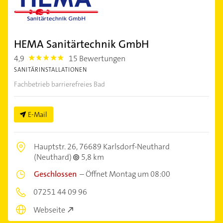
HEMA Sanitärtechnik GmbH
4,9
15 Bewertungen
4.9
SANITÄRINSTALLATIONEN
Fachbetrieb barrierefreies Bad
E-Mail
Hauptstr. 26,
76689 Karlsdorf-Neuthard
(Neuthard)
5,8 km
Geschlossen
–
Öffnet Montag um 08:00
07251 44 09 96
Webseite