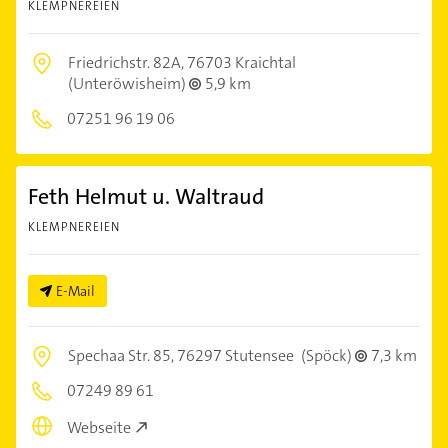
KLEMPNEREIEN
Friedrichstr. 82A,
76703 Kraichtal
(Unteröwisheim)
5,9 km
07251 96 19 06
Feth Helmut u. Waltraud
KLEMPNEREIEN
E-Mail
Spechaa Str. 85,
76297 Stutensee
(Spöck)
7,3 km
07249 89 61
Webseite