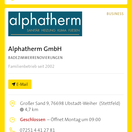
BUSINESS
Alphatherm GmbH
BADEZIMMERRENOVIERUNGEN
Familienbetrieb seit 2002
E-Mail
Großer Sand 9,
76698 Ubstadt-Weiher
(Stettfeld)
4,7 km
Geschlossen
–
Öffnet Montag um 09:00
07251 4 41 27 81