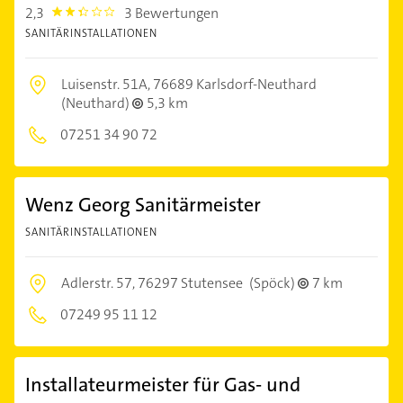
2,3
3 Bewertungen
2.3
SANITÄRINSTALLATIONEN
Luisenstr. 51A,
76689 Karlsdorf-Neuthard
(Neuthard)
5,3 km
07251 34 90 72
Wenz Georg Sanitärmeister
SANITÄRINSTALLATIONEN
Adlerstr. 57,
76297 Stutensee
(Spöck)
7 km
07249 95 11 12
Installateurmeister für Gas- und