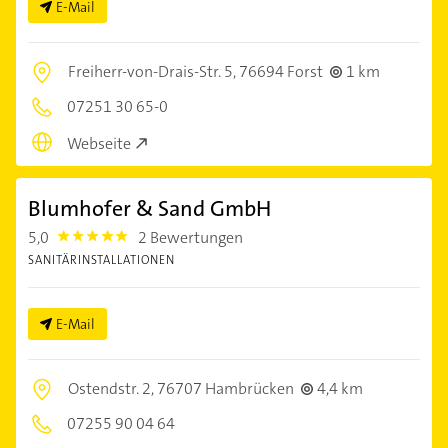
E-Mail
Freiherr-von-Drais-Str. 5,
76694 Forst
1 km
07251 30 65-0
Webseite
Blumhofer & Sand GmbH
5,0
2 Bewertungen
5.0
SANITÄRINSTALLATIONEN
E-Mail
Ostendstr. 2,
76707 Hambrücken
4,4 km
07255 90 04 64