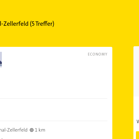
-Zellerfeld
(
5
Treffer)
ECONOMY
W
al-Zellerfeld
1 km