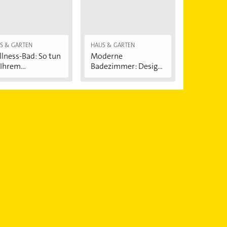
S & GARTEN
HAUS & GARTEN
lness-Bad: So tun
Moderne
 Ihrem...
Badezimmer: Design
und...