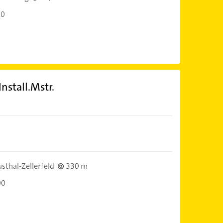
00
nstall.Mstr.
sthal-Zellerfeld
330 m
00