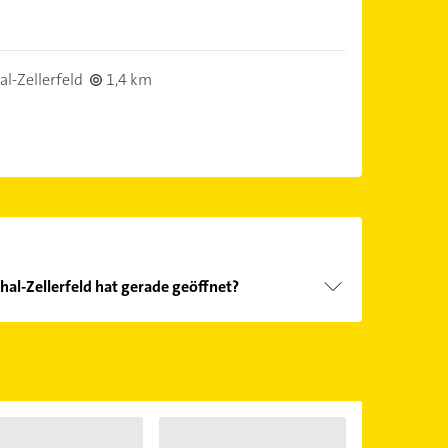
l-Zellerfeld
1,4 km
thal-Zellerfeld hat gerade geöffnet?
Öffnungszeiten
. Bitte beachten Sie, dass diese an
önnen.