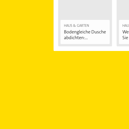
HAUS & GARTEN
HAU
Bodengleiche Dusche
Wel
abdichten:...
Sie