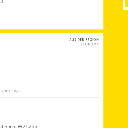
00
AUS DER REGION
ECONOMY
ik von morgen
uterberg
21,2 km