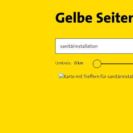
Umkreis:
0
km