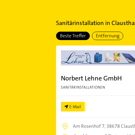
Sanitärinstallation
in
Clausthal
Beste Treffer
Entfernung
Norbert Lehne GmbH
SANITÄRINSTALLATIONEN
E-Mail
Am Rosenhof 7,
38678 Clausth