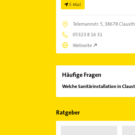
E-Mail
Telemannstr. 5,
38678 Claustha
05323 8 16 31
Webseite
Häufige Fragen
Welche Sanitärinstallation in Claus
Im Anbieter-Bereich finden Sie alle
Sonn- und Feiertagen abweichen k
Ratgeber