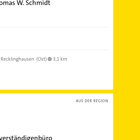
homas W. Schmidt
 Recklinghausen
(Ost)
3,1 km
AUS DER REGION
verständigenbüro