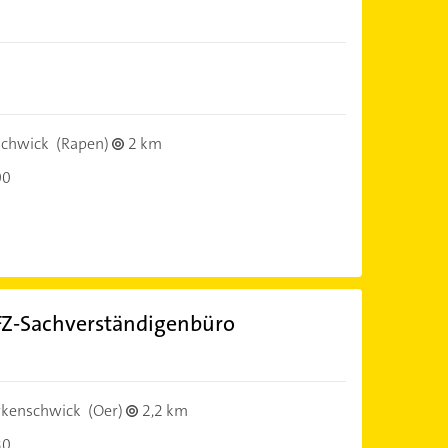
schwick
(Rapen)
2 km
00
FZ-Sachverständigenbüro
rkenschwick
(Oer)
2,2 km
30