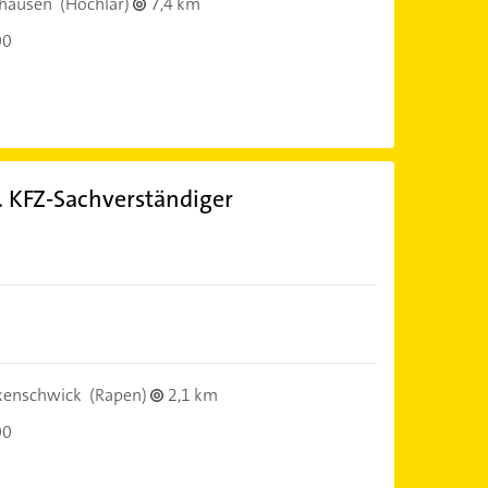
ghausen
(Hochlar)
7,4 km
00
. KFZ-Sachverständiger
kenschwick
(Rapen)
2,1 km
00