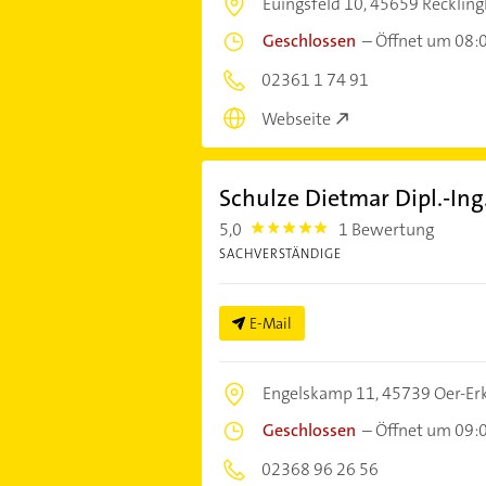
Euingsfeld 10,
45659 Recklin
Geschlossen
–
Öffnet um 08:
02361 1 74 91
Webseite
Schulze Dietmar Dipl.-Ing
5,0
1 Bewertung
5.0
SACHVERSTÄNDIGE
E-Mail
Engelskamp 11,
45739 Oer-Er
Geschlossen
–
Öffnet um 09:
02368 96 26 56