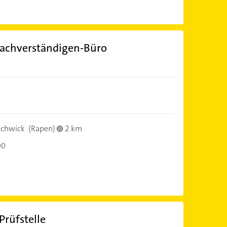
Sachverständigen-Büro
schwick
(Rapen)
2 km
00
rüfstelle