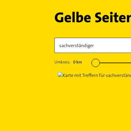
Umkreis:
0
km