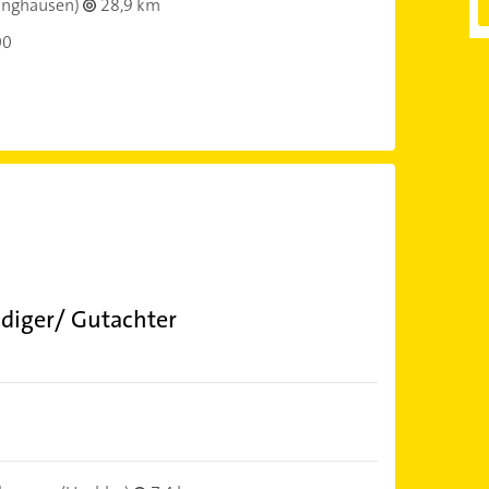
linghausen)
28,9 km
00
ndiger/ Gutachter