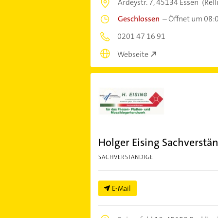
Ardeystr. 7,
45134 Essen
(Rel
Geschlossen
–
Öffnet um 08:
0201 47 16 91
Webseite
Holger Eising Sachverstä
SACHVERSTÄNDIGE
E-Mail