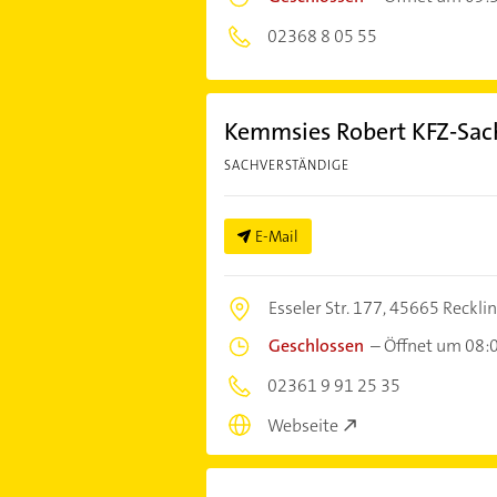
02368 8 05 55
Kemmsies Robert KFZ-Sac
SACHVERSTÄNDIGE
E-Mail
Esseler Str. 177,
45665 Reckli
Geschlossen
–
Öffnet um 08:
02361 9 91 25 35
Webseite