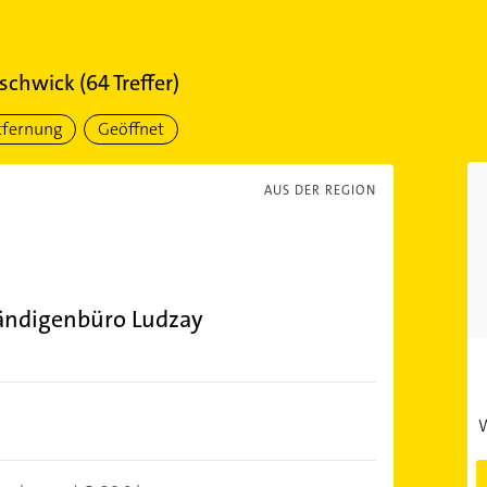
nschwick
(
64
Treffer)
tfernung
Geöffnet
AUS DER REGION
tändigenbüro Ludzay
W