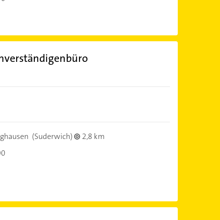
hverständigenbüro
nghausen
(Suderwich)
2,8 km
00