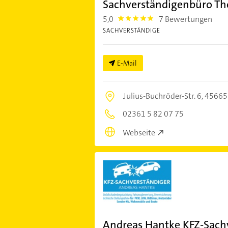
Sachverständigenbüro T
5,0
7 Bewertungen
5.0
SACHVERSTÄNDIGE
E-Mail
Julius-Buchröder-Str. 6,
45665
02361 5 82 07 75
Webseite
Andreas Hantke KFZ-Sach