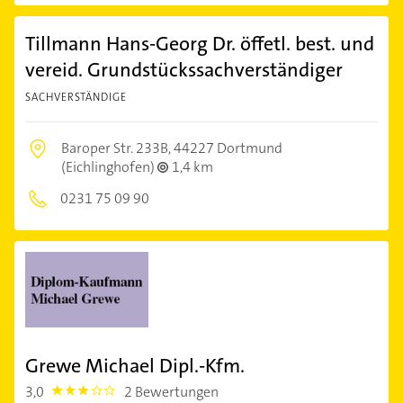
Tillmann Hans-Georg Dr. öffetl. best. und
vereid. Grundstückssachverständiger
SACHVERSTÄNDIGE
Baroper Str. 233B,
44227 Dortmund
(Eichlinghofen)
1,4 km
0231 75 09 90
Grewe Michael Dipl.-Kfm.
3,0
2 Bewertungen
3.0