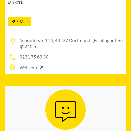
MÜNZEN
E-Mail
Schröderstr. 11A,
44227 Dortmund
(Eichlinghofen)
240 m
0231 75 63 30
Webseite