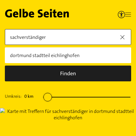
Finden
Umkreis:
0
km