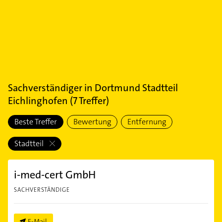
Sachverständiger
in
Dortmund Stadtteil
Eichlinghofen
(
7
Treffer)
Beste Treffer
Bewertung
Entfernung
Stadtteil
i-med-cert GmbH
SACHVERSTÄNDIGE
E-Mail