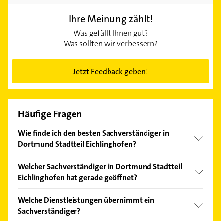
Ihre Meinung zählt!
Was gefällt Ihnen gut?
Was sollten wir verbessern?
Jetzt Feedback geben!
Häufige Fragen
Wie finde ich den besten Sachverständiger in
Dortmund Stadtteil Eichlinghofen?
Vergleichen Sie alle Anbieter anhand echter
Welcher Sachverständiger in Dortmund Stadtteil
Kundenmeinungen und profitieren Sie von den
Eichlinghofen hat gerade geöffnet?
Empfehlungen. Die Suchergebnisse können Sie sich
einfach nach
Bewertungen
sortiert anzeigen lassen.
Im Anbieter-Bereich finden Sie alle
Öffnungszeiten
.
Welche Dienstleistungen übernimmt ein
Bitte beachten Sie, dass diese an Sonn- und
Sachverständiger?
Feiertagen abweichen können.