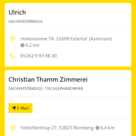
Ulrich
SACHVERSTÄNDIGE
Hohensonne 7A,
32699 Extertal
(Asmissen)
6,2 km
05262 9 93 98 30
Christian Thamm Zimmerei
SACHVERSTÄNDIGE: TISCHLERHANDWERK
E-Mail
Feldohlentrup 27,
32825 Blomberg
6,4 km