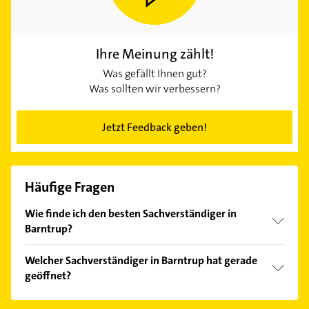
Ihre Meinung zählt!
Was gefällt Ihnen gut?
Was sollten wir verbessern?
Jetzt Feedback geben!
Häufige Fragen
Wie finde ich den besten Sachverständiger in
Barntrup?
Vergleichen Sie alle Anbieter anhand echter
Welcher Sachverständiger in Barntrup hat gerade
Kundenmeinungen und profitieren Sie von den
geöffnet?
Empfehlungen. Die Suchergebnisse können Sie sich
einfach nach
Bewertungen
sortiert anzeigen lassen.
Im Anbieter-Bereich finden Sie alle
Öffnungszeiten
.