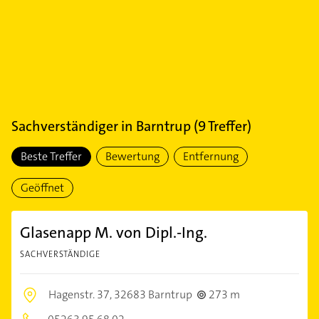
Sachverständiger
in
Barntrup
(
9
Treffer)
Beste Treffer
Bewertung
Entfernung
Geöffnet
Glasenapp M. von Dipl.-Ing.
SACHVERSTÄNDIGE
Hagenstr. 37,
32683 Barntrup
273 m