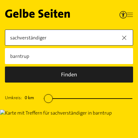
Finden
Umkreis:
0
km