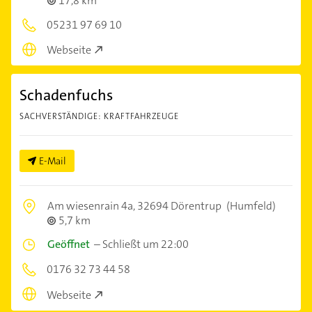
17,8 km
05231 97 69 10
Webseite
Schadenfuchs
SACHVERSTÄNDIGE: KRAFTFAHRZEUGE
E-Mail
Am wiesenrain 4a,
32694 Dörentrup
(Humfeld)
5,7 km
Geöffnet
–
Schließt um 22:00
0176 32 73 44 58
Webseite