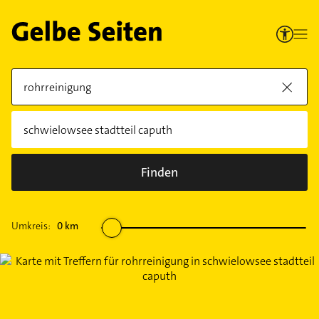
Finden
Umkreis:
0
km