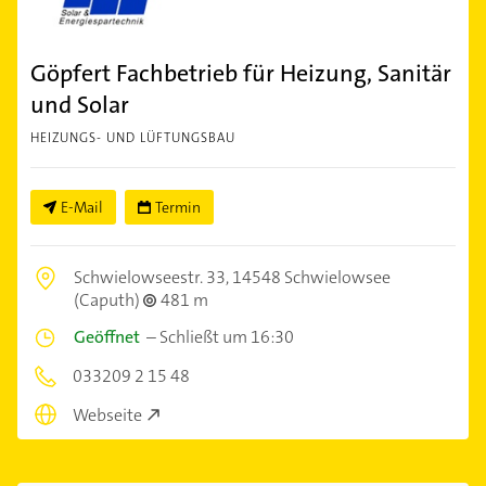
Göpfert Fachbetrieb für Heizung, Sanitär
und Solar
HEIZUNGS- UND LÜFTUNGSBAU
E-Mail
Termin
Schwielowseestr. 33,
14548 Schwielowsee
(Caputh)
481 m
Geöffnet
–
Schließt um 16:30
033209 2 15 48
Webseite