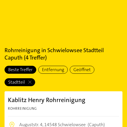
Rohrreinigung
in
Schwielowsee Stadtteil
Caputh
(
4
Treffer)
Beste Treffer
Entfernung
Geöffnet
Stadtteil
Kablitz Henry Rohrreinigung
ROHRREINIGUNG
Auguststr. 4,
14548 Schwielowsee
(Caputh)