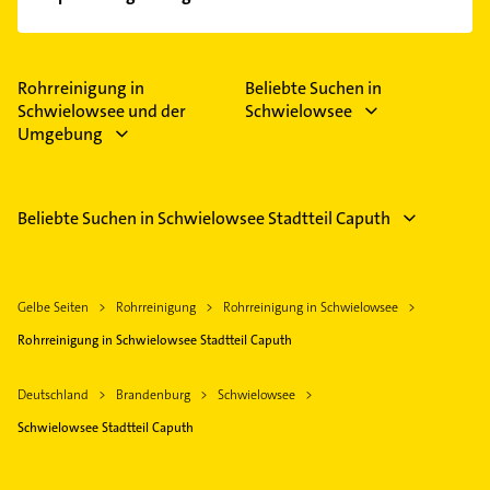
Im Anbieter-Bereich finden Sie alle
Öffnungszeiten
.
Bitte beachten Sie, dass diese an Sonn- und
Feiertagen abweichen können.
Rohrreinigung in
Beliebte Suchen in
Schwielowsee und der
Schwielowsee
Umgebung
Beliebte Suchen in Schwielowsee Stadtteil Caputh
Gelbe Seiten
Rohrreinigung
Rohrreinigung in Schwielowsee
Rohrreinigung in Schwielowsee Stadtteil Caputh
Deutschland
Brandenburg
Schwielowsee
Schwielowsee Stadtteil Caputh