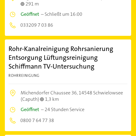
291 m
Geöffnet
–
Schließt um 16:00
033209 7 03 86
Rohr-Kanalreinigung Rohrsanierung
Entsorgung Lüftungsreinigung
Schiffmann TV-Untersuchung
ROHRREINIGUNG
Michendorfer Chaussee 36,
14548 Schwielowsee
(Caputh)
1,3 km
Geöffnet
–
24 Stunden Service
0800 7 64 77 38