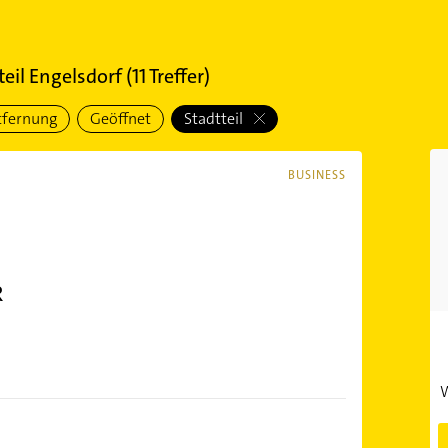
teil Engelsdorf
(
11
Treffer)
tfernung
Geöffnet
Stadtteil
BUSINESS
R
W