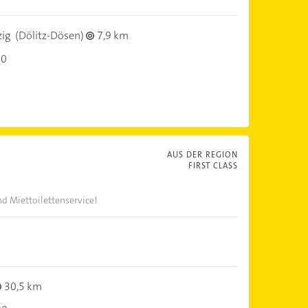
zig
(Dölitz-Dösen)
7,9 km
00
AUS DER REGION
FIRST CLASS
nd Miettoilettenservice!
30,5 km