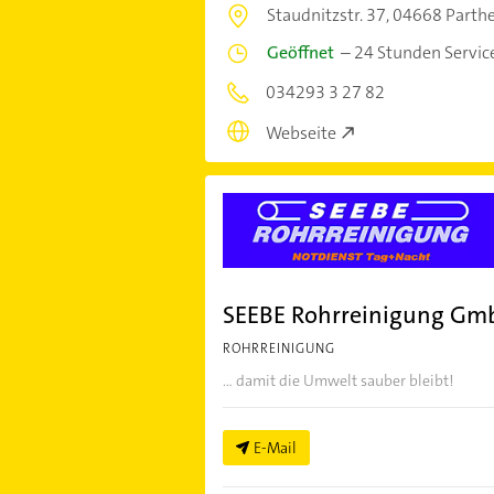
Staudnitzstr. 37,
04668 Parthe
Geöffnet
–
24 Stunden Servic
034293 3 27 82
Webseite
SEEBE Rohrreinigung Gm
ROHRREINIGUNG
... damit die Umwelt sauber bleibt!
E-Mail