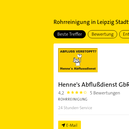
Rohrreinigung
in
Leipzig Stadt
Beste Treffer
Bewertung
En
Henne's Abflußdienst Gb
4,2
5 Bewertungen
4.2000003
ROHRREINIGUNG
24 Stunden-Service
E-Mail