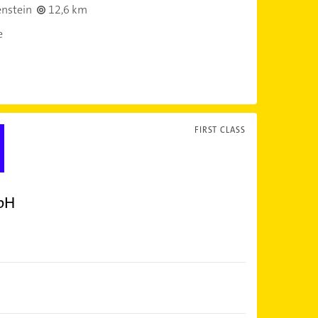
nstein
12,6 km
e
FIRST CLASS
bH