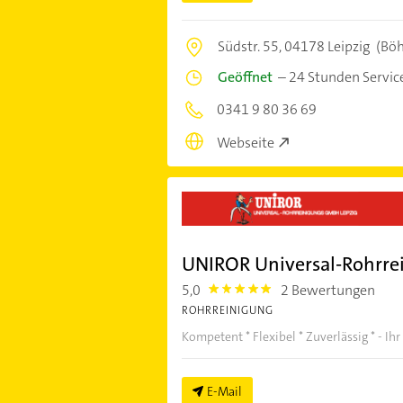
Südstr. 55,
04178 Leipzig
(Böh
Geöffnet
–
24 Stunden Servic
0341 9 80 36 69
Webseite
UNIROR Universal-Rohrr
5,0
2 Bewertungen
5.0
ROHRREINIGUNG
Kompetent * Flexibel * Zuverlässig * - Ihr
E-Mail