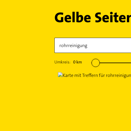
Umkreis:
0
km