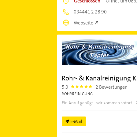
Geschlossen
–
Öffnet um 08:
034441 2 28 90
Webseite
Rohr- & Kanalreinigung K
5,0
2 Bewertungen
5.0
ROHRREINIGUNG
Ein Anruf genügt - wir kommen sofort -
E-Mail