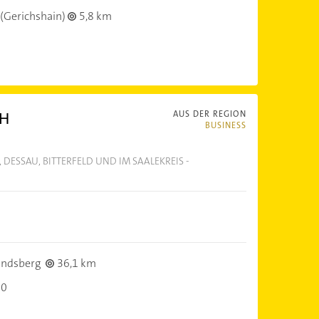
(Gerichshain)
5,8 km
bH
AUS DER REGION
BUSINESS
 DESSAU, BITTERFELD UND IM SAALEKREIS -
andsberg
36,1 km
30