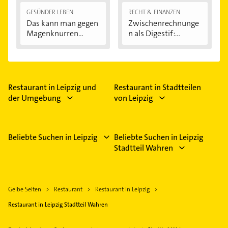
GESÜNDER LEBEN
RECHT & FINANZEN
Das kann man gegen
Zwischenrechnunge
Magenknurren...
n als Digestif:...
Restaurant in Leipzig und
Restaurant in Stadtteilen
der Umgebung
von Leipzig
Beliebte Suchen in Leipzig
Beliebte Suchen in Leipzig
Stadtteil Wahren
Gelbe Seiten
Restaurant
Restaurant in Leipzig
Restaurant in Leipzig Stadtteil Wahren