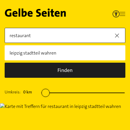
Finden
Umkreis:
0
km