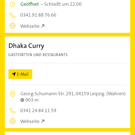
Geöffnet
–
Schließt um 22:00
0341 91 88 76 66
Webseite
Dhaka Curry
GASTSTÄTTEN UND RESTAURANTS
E-Mail
Georg-Schumann-Str. 291,
04159 Leipzig
(Wahren)
903 m
0341 24 84 11 59
Webseite