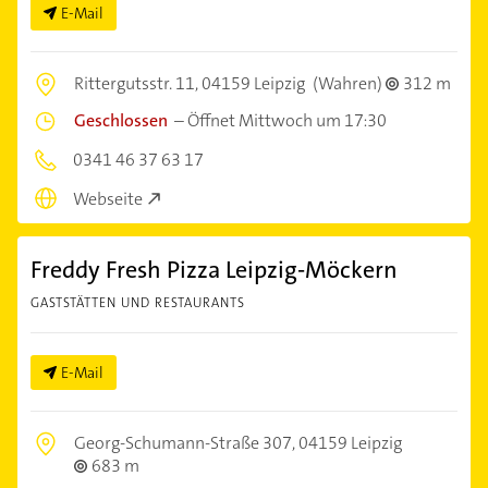
E-Mail
Rittergutsstr. 11,
04159 Leipzig
(Wahren)
312 m
Geschlossen
–
Öffnet Mittwoch um 17:30
0341 46 37 63 17
Webseite
Freddy Fresh Pizza Leipzig-Möckern
GASTSTÄTTEN UND RESTAURANTS
E-Mail
Georg-Schumann-Straße 307,
04159 Leipzig
683 m