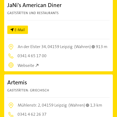
JaNi's American Diner
GASTSTÄTTEN UND RESTAURANTS
E-Mail
An der Elster 34,
04159 Leipzig
(Wahren)
913 m
0341 4 65 17 00
Webseite
Artemis
GASTSTÄTTEN: GRIECHISCH
Mühlenstr. 2,
04159 Leipzig
(Wahren)
1,3 km
0341 4 62 26 37