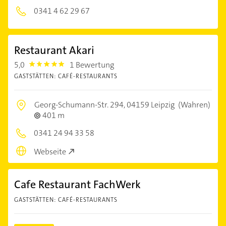
0341 4 62 29 67
Restaurant Akari
5,0
1 Bewertung
5.0
GASTSTÄTTEN: CAFÉ-RESTAURANTS
Georg-Schumann-Str. 294,
04159 Leipzig
(Wahren)
401 m
0341 24 94 33 58
Webseite
Cafe Restaurant FachWerk
GASTSTÄTTEN: CAFÉ-RESTAURANTS