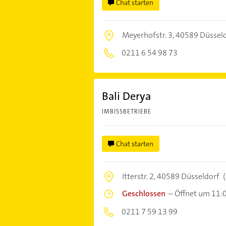
Chat starten
Meyerhofstr. 3,
40589 Düssel
0211 6 54 98 73
Bali Derya
IMBISSBETRIEBE
Chat starten
Itterstr. 2,
40589 Düsseldorf
(
Geschlossen
–
Öffnet um 11:
0211 7 59 13 99