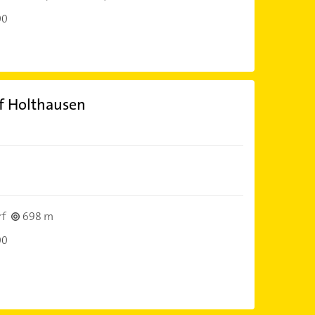
00
f Holthausen
rf
698 m
00