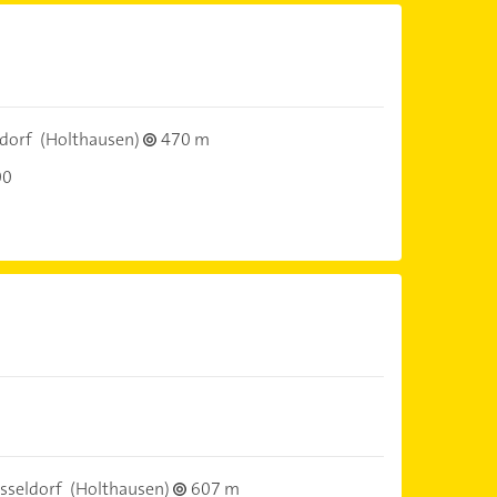
dorf
(Holthausen)
470 m
00
sseldorf
(Holthausen)
607 m