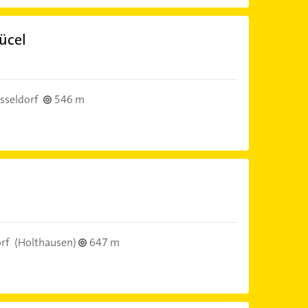
ücel
sseldorf
546 m
rf
(Holthausen)
647 m