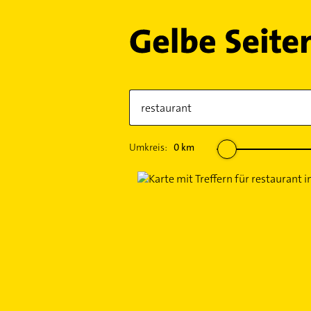
Umkreis:
0
km