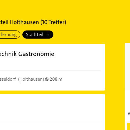
tteil Holthausen
(
10
Treffer)
tfernung
Stadtteil
echnik Gastronomie
sseldorf
(Holthausen)
208 m
W