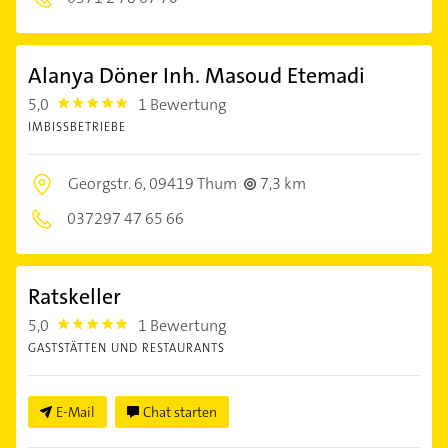
Alanya Döner Inh. Masoud Etemadi
5,0
1 Bewertung
5.0
IMBISSBETRIEBE
Georgstr. 6,
09419 Thum
7,3 km
037297 47 65 66
Ratskeller
5,0
1 Bewertung
5.0
GASTSTÄTTEN UND RESTAURANTS
E-Mail
Chat starten