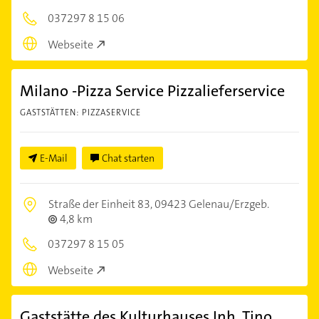
037297 8 15 06
Webseite
Milano -Pizza Service Pizzalieferservice
GASTSTÄTTEN: PIZZASERVICE
E-Mail
Chat starten
Straße der Einheit 83,
09423 Gelenau/Erzgeb.
4,8 km
037297 8 15 05
Webseite
Gaststätte des Kulturhauses Inh. Tino