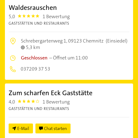
Waldesrauschen
5,0
1 Bewertung
5.0
GASTSTÄTTEN UND RESTAURANTS
Schrebergartenweg 1,
09123 Chemnitz
(Einsiedel)
5,3 km
Geschlossen
–
Öffnet um 11:00
037209 37 53
Zum scharfen Eck Gaststätte
4,0
1 Bewertung
4.0
GASTSTÄTTEN UND RESTAURANTS
E-Mail
Chat starten