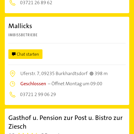
03721 26 89 62
Mallicks
IMBISSBETRIEBE
Chat starten
Uferstr. 7,
09235 Burkhardtsdorf
398 m
Geschlossen
–
Öffnet Montag um 09:00
03721 2 99 06 29
Gasthof u. Pension zur Post u. Bistro zur
Ziesch