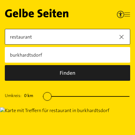
Finden
Umkreis:
0
km