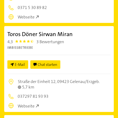
0371 5 30 89 82
Webseite
Toros Döner Sirwan Miran
4,3
3 Bewertungen
4.3
IMBISSBETRIEBE
E-Mail
Chat starten
Straße der Einheit 12,
09423 Gelenau/Erzgeb.
5,7 km
037297 81 93 93
Webseite