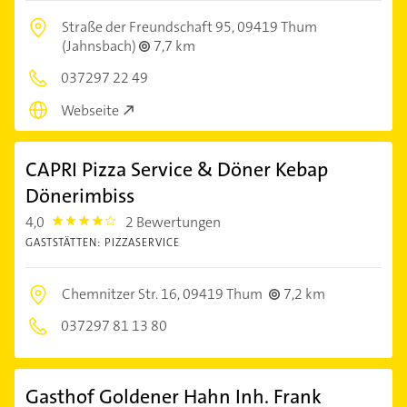
Straße der Freundschaft 95,
09419 Thum
(Jahnsbach)
7,7 km
037297 22 49
Webseite
CAPRI Pizza Service & Döner Kebap
Dönerimbiss
4,0
2 Bewertungen
4.0
GASTSTÄTTEN: PIZZASERVICE
Chemnitzer Str. 16,
09419 Thum
7,2 km
037297 81 13 80
Gasthof Goldener Hahn Inh. Frank