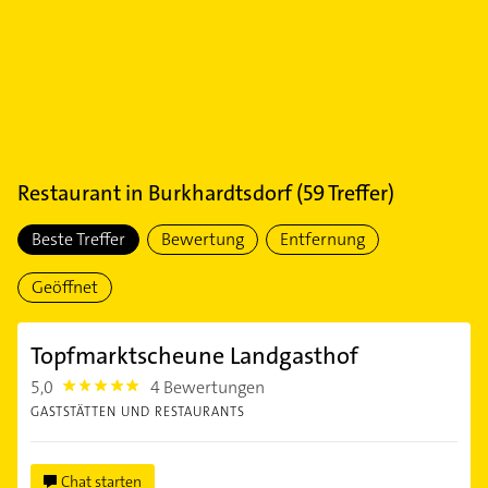
Restaurant
in
Burkhardtsdorf
(
59
Treffer)
Beste Treffer
Bewertung
Entfernung
Geöffnet
Topfmarktscheune Landgasthof
5,0
4 Bewertungen
5.0
GASTSTÄTTEN UND RESTAURANTS
Chat starten