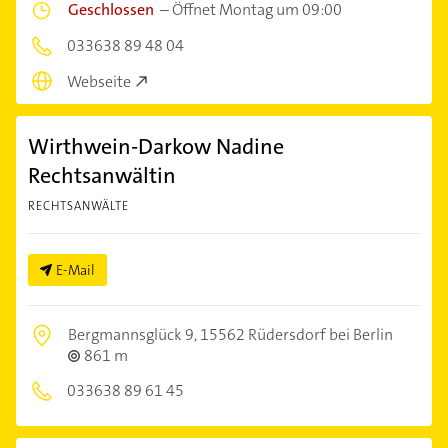
Geschlossen
–
Öffnet Montag um 09:00
033638 89 48 04
Webseite
Wirthwein-Darkow Nadine
Rechtsanwältin
RECHTSANWÄLTE
E-Mail
Bergmannsglück 9,
15562 Rüdersdorf bei Berlin
861 m
033638 89 61 45