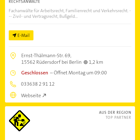
RECHTSANWÄLTE
Fachanwälte für Arbeitsrecht, Familienrecht und Verkehrsrecht. -
-- Zivil- und Vertragsrecht, Bußgeld...
E-Mail
Ernst-Thälmann-Str. 69,
15562 Rüdersdorf bei Berlin
1,2 km
Geschlossen
–
Öffnet Montag um 09:00
033638 2 91 12
Webseite
AUS DER REGION
TOP PARTNER