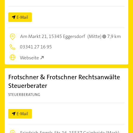
E-Mail
Am Markt 21,
15345 Eggersdorf
(Mitte)
7,9 km
03341 27 16 95
Webseite
Frotschner & Frotschner Rechtsanwälte
Steuerberater
STEUERBERATUNG
E-Mail
Friedrich-Engels-Str. 16,
15537 Grünheide (Mark)