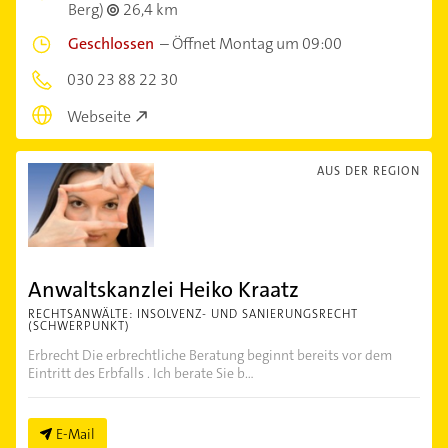
Berg)
26,4 km
Geschlossen
–
Öffnet Montag um 09:00
030 23 88 22 30
Webseite
AUS DER REGION
Anwaltskanzlei Heiko Kraatz
RECHTSANWÄLTE: INSOLVENZ- UND SANIERUNGSRECHT
(SCHWERPUNKT)
Erbrecht Die erbrechtliche Beratung beginnt bereits vor dem
Eintritt des Erbfalls . Ich berate Sie b...
E-Mail