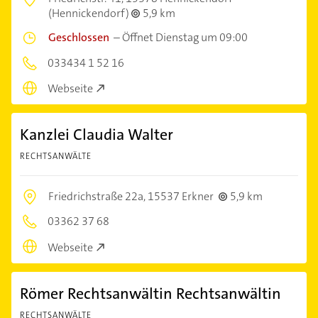
(Hennickendorf)
5,9 km
Geschlossen
–
Öffnet Dienstag um 09:00
033434 1 52 16
Webseite
Kanzlei Claudia Walter
RECHTSANWÄLTE
Friedrichstraße 22a,
15537 Erkner
5,9 km
03362 37 68
Webseite
Römer Rechtsanwältin Rechtsanwältin
RECHTSANWÄLTE