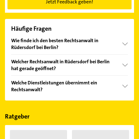
Jetzt Feedback geben!
Häufige Fragen
Wie finde ich den besten Rechtsanwalt in
Rüdersdorf bei Berlin?
Vergleichen Sie alle Anbieter anhand echter
Welcher Rechtsanwalt in Rüdersdorf bei Berlin
Kundenmeinungen und profitieren Sie von den
hat gerade geöffnet?
Empfehlungen. Die Suchergebnisse können Sie sich
einfach nach
Bewertungen
sortiert anzeigen lassen.
Im Anbieter-Bereich finden Sie alle
Öffnungszeiten
.
Welche Dienstleistungen übernimmt ein
Bitte beachten Sie, dass diese an Sonn- und
Rechtsanwalt?
Feiertagen abweichen können.
Folgende Leistungen werden angeboten:
Arbeitsrecht, Familienrecht, Strafrecht,
Verkehrsrecht und Vertragsrecht.
Ratgeber