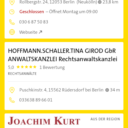
Rollbergstr. 24,
12053 Berlin
(Neukölln)
23,8 km
Geschlossen
–
Öffnet Montag um 09:00
030 6 87 50 83
Webseite
HOFFMANN.SCHALLER.TINA GIROD GbR
ANWALTSKANZLEI Rechtsanwaltskanzlei
5,0
1 Bewertung
5.0
RECHTSANWÄLTE
Puschkinstr. 4,
15562 Rüdersdorf bei Berlin
34 m
033638 89 66 01
AUS DER REGION