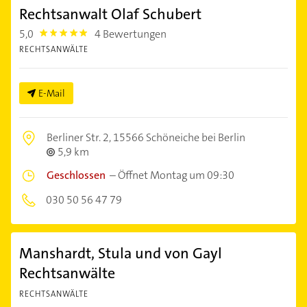
Rechtsanwalt Olaf Schubert
5,0
4 Bewertungen
5.0
RECHTSANWÄLTE
E-Mail
Berliner Str. 2,
15566 Schöneiche bei Berlin
5,9 km
Geschlossen
–
Öffnet Montag um 09:30
030 50 56 47 79
Manshardt, Stula und von Gayl
Rechtsanwälte
RECHTSANWÄLTE