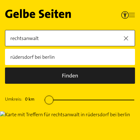
Finden
Umkreis:
0
km