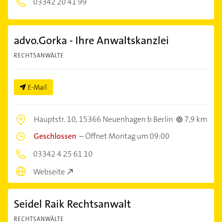
03342 20 41 99
advo.Gorka - Ihre Anwaltskanzlei
RECHTSANWÄLTE
E-Mail
Hauptstr. 10,
15366 Neuenhagen b Berlin
7,9 km
Geschlossen
–
Öffnet Montag um 09:00
03342 4 25 61 10
Webseite
Seidel Raik Rechtsanwalt
RECHTSANWÄLTE