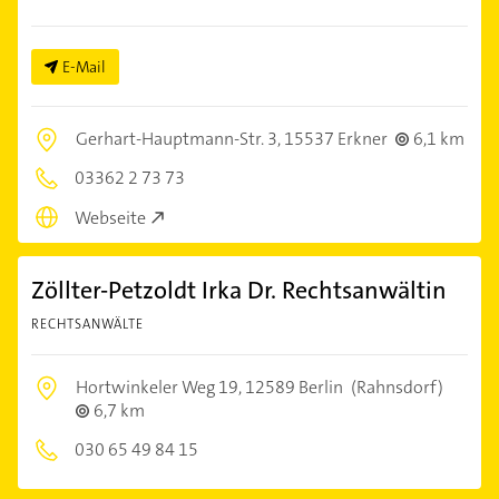
E-Mail
Gerhart-Hauptmann-Str. 3,
15537 Erkner
6,1 km
03362 2 73 73
Webseite
Zöllter-Petzoldt Irka Dr. Rechtsanwältin
RECHTSANWÄLTE
Hortwinkeler Weg 19,
12589 Berlin
(Rahnsdorf)
6,7 km
030 65 49 84 15