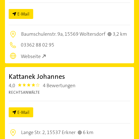
E-Mail
Baumschulenstr. 9a,
15569 Woltersdorf
3,2 km
03362 88 02 95
Webseite
Kattanek Johannes
4,0
4 Bewertungen
4.0
RECHTSANWÄLTE
E-Mail
Lange Str. 2,
15537 Erkner
6 km