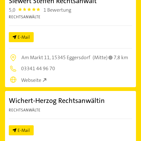
Siewert Steffen Rechtsanwalt
5,0
1 Bewertung
5.0
RECHTSANWÄLTE
E-Mail
Am Markt 11,
15345 Eggersdorf
(Mitte)
7,8 km
03341 44 96 70
Webseite
Wichert-Herzog Rechtsanwältin
RECHTSANWÄLTE
E-Mail