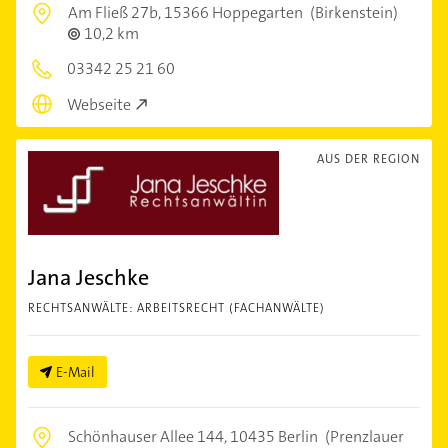
Am Fließ 27b,
15366 Hoppegarten
(Birkenstein)
10,2 km
03342 25 21 60
Webseite
AUS DER REGION
Jana Jeschke
RECHTSANWÄLTE: ARBEITSRECHT (FACHANWÄLTE)
E-Mail
Schönhauser Allee 144,
10435 Berlin
(Prenzlauer