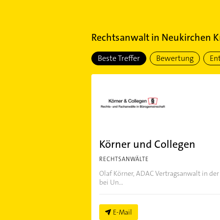
Rechtsanwalt
in
Neukirchen K
Beste Treffer
Bewertung
En
Körner und Collegen
RECHTSANWÄLTE
Olaf Körner, ADAC Vertragsanwalt in der
bei Un...
E-Mail