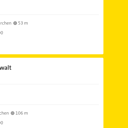
irchen
53 m
00
walt
chen
106 m
00