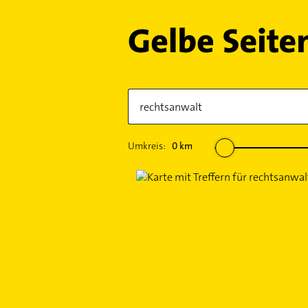
Umkreis:
0
km