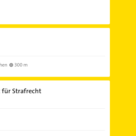
chen
300 m
für Strafrecht