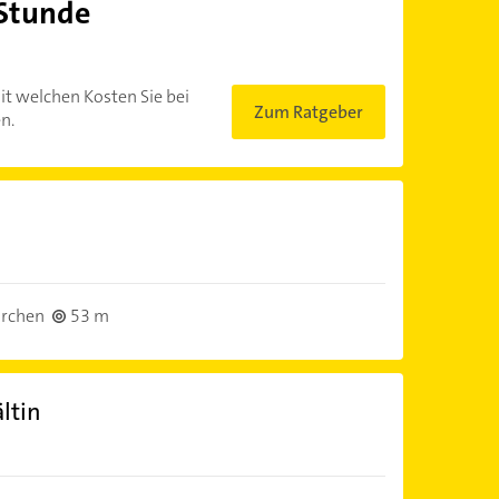
 Stunde
?
it welchen Kosten Sie bei
Zum Ratgeber
n.
irchen
53 m
ltin