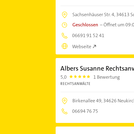
Sachsenhäuser Str. 4,
34613 S
Geschlossen
–
Öffnet um 09:
06691 91 52 41
Webseite
Albers Susanne Rechtsan
5,0
1 Bewertung
5.0
RECHTSANWÄLTE
Birkenallee 49,
34626 Neukir
06694 76 75