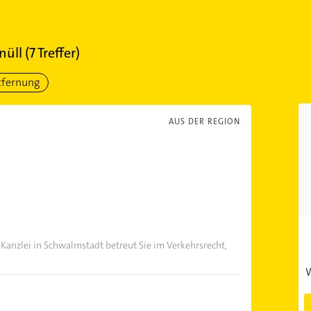
nüll
(
7
Treffer)
tfernung
AUS DER REGION
 Kanzlei in Schwalmstadt betreut Sie im Verkehrsrecht,
W