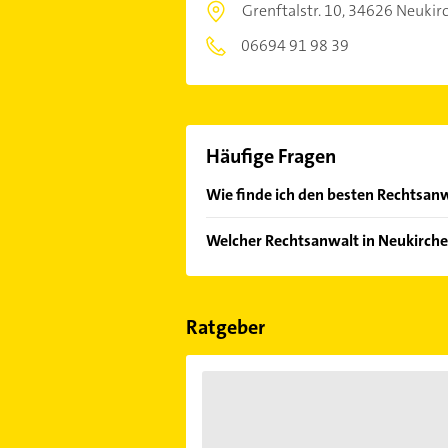
Grenftalstr. 10,
34626 Neukir
06694 91 98 39
Häufige Fragen
Wie finde ich den besten Rechtsanw
Vergleichen Sie alle Anbieter anha
Welcher Rechtsanwalt in Neukirche
von den Empfehlungen. Die Sucherg
Bewertungen
sortiert anzeigen lass
Im Anbieter-Bereich finden Sie alle
Sonn- und Feiertagen abweichen k
Ratgeber