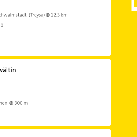
chwalmstadt
(Treysa)
12,3 km
00
wältin
chen
300 m