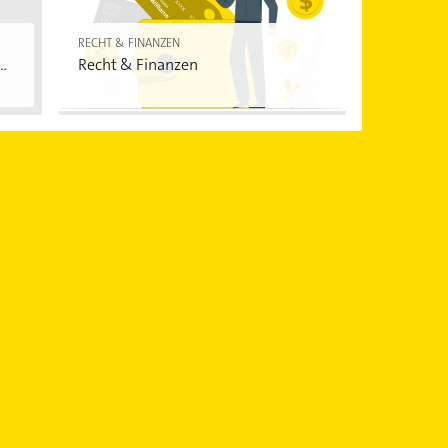
RECHT & FINANZEN
..
Recht & Finanzen