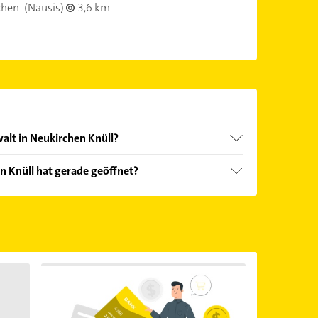
chen
(Nausis)
3,6 km
alt in Neukirchen Knüll?
nd echter Kundenmeinungen und profitieren Sie
n Knüll hat gerade geöffnet?
ebnisse können Sie sich einfach nach
en.
Öffnungszeiten
. Bitte beachten Sie, dass diese an
önnen.