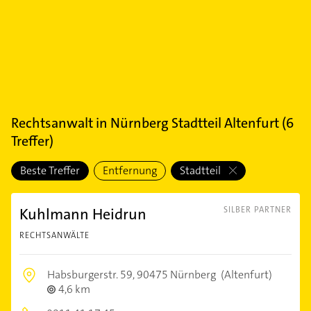
Rechtsanwalt
in
Nürnberg Stadtteil Altenfurt
(
6
Treffer)
Beste Treffer
Entfernung
Stadtteil
Kuhlmann Heidrun
SILBER PARTNER
RECHTSANWÄLTE
Habsburgerstr. 59,
90475 Nürnberg
(Altenfurt)
4,6 km