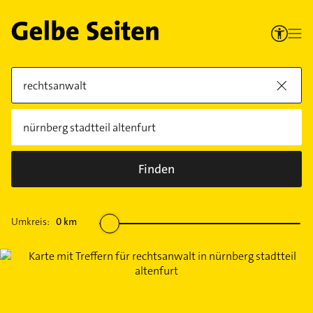
Finden
Umkreis:
0
km