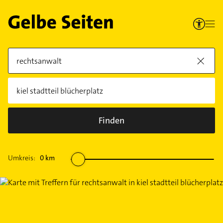
Finden
Umkreis:
0
km