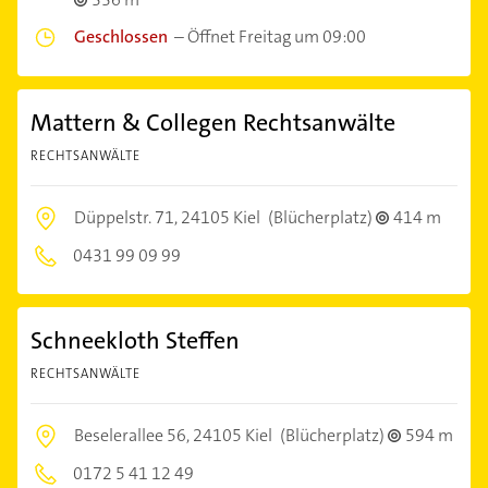
Geschlossen
–
Öffnet Freitag um 09:00
Mattern & Collegen Rechtsanwälte
RECHTSANWÄLTE
Düppelstr. 71,
24105 Kiel
(Blücherplatz)
414 m
0431 99 09 99
Schneekloth Steffen
RECHTSANWÄLTE
Beselerallee 56,
24105 Kiel
(Blücherplatz)
594 m
0172 5 41 12 49