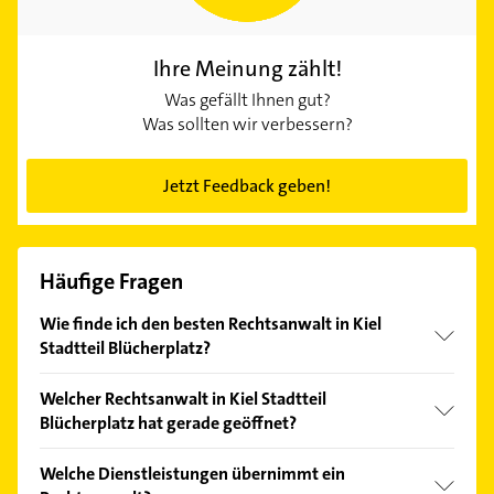
Ihre Meinung zählt!
Was gefällt Ihnen gut?
Was sollten wir verbessern?
Jetzt Feedback geben!
Häufige Fragen
Wie finde ich den besten Rechtsanwalt in Kiel
Stadtteil Blücherplatz?
Vergleichen Sie alle Anbieter anhand echter
Welcher Rechtsanwalt in Kiel Stadtteil
Kundenmeinungen und profitieren Sie von den
Blücherplatz hat gerade geöffnet?
Empfehlungen. Die Suchergebnisse können Sie sich
einfach nach
Bewertungen
sortiert anzeigen lassen.
Im Anbieter-Bereich finden Sie alle
Öffnungszeiten
.
Welche Dienstleistungen übernimmt ein
Bitte beachten Sie, dass diese an Sonn- und