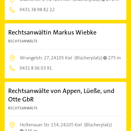
0431 38 98 82 22
Rechtsanwältin Markus Wiebke
RECHTSANWÄLTE
Wrangelstr. 27,
24105 Kiel
(Blücherplatz)
275 m
0431 8 06 03 91
Rechtsanwälte von Appen, Lüeße, und
Otte GbR
RECHTSANWÄLTE
Holtenauer Str. 154,
24105 Kiel
(Blücherplatz)
336 m