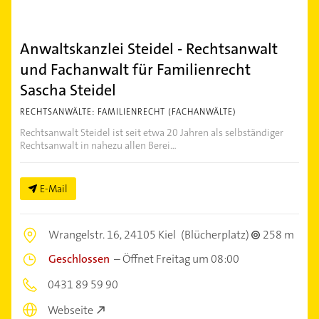
Anwaltskanzlei Steidel - Rechtsanwalt
und Fachanwalt für Familienrecht
Sascha Steidel
RECHTSANWÄLTE: FAMILIENRECHT (FACHANWÄLTE)
Rechtsanwalt Steidel ist seit etwa 20 Jahren als selbständiger
Rechtsanwalt in nahezu allen Berei...
E-Mail
Wrangelstr. 16,
24105 Kiel
(Blücherplatz)
258 m
Geschlossen
–
Öffnet Freitag um 08:00
0431 89 59 90
Webseite