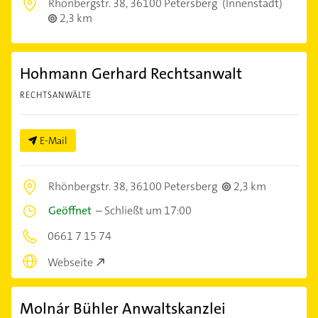
Rhönbergstr. 38,
36100 Petersberg
(Innenstadt)
2,3 km
Hohmann Gerhard Rechtsanwalt
RECHTSANWÄLTE
E-Mail
Rhönbergstr. 38,
36100 Petersberg
2,3 km
Geöffnet
–
Schließt um 17:00
0661 7 15 74
Webseite
Molnár Bühler Anwaltskanzlei