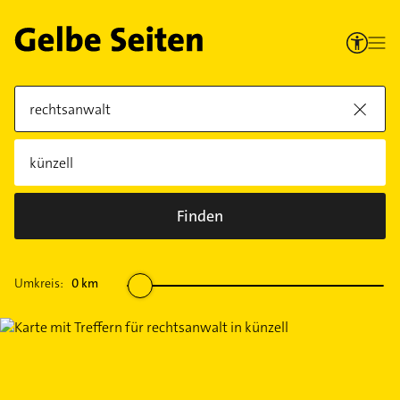
Finden
Umkreis:
0
km