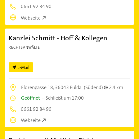
0661 92 84 90
Webseite
Kanzlei Schmitt - Hoff & Kollegen
RECHTSANWÄLTE
E-Mail
Florengasse 18,
36043 Fulda
(Südend)
2,4 km
Geöffnet
–
Schließt um 17:00
0661 92 84 90
Webseite