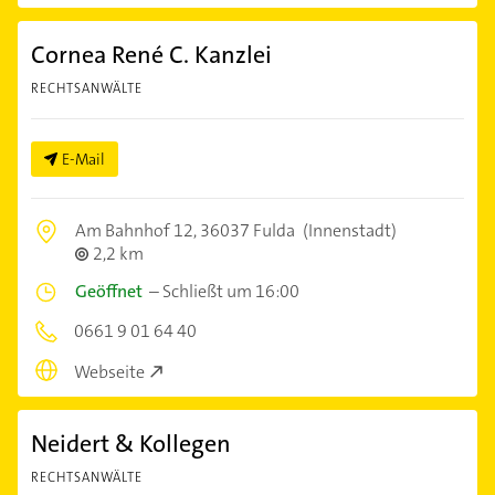
Cornea René C. Kanzlei
RECHTSANWÄLTE
E-Mail
Am Bahnhof 12,
36037 Fulda
(Innenstadt)
2,2 km
Geöffnet
–
Schließt um 16:00
0661 9 01 64 40
Webseite
Neidert & Kollegen
RECHTSANWÄLTE