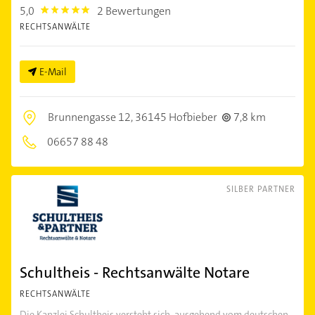
5,0
2 Bewertungen
5.0
RECHTSANWÄLTE
E-Mail
Brunnengasse 12,
36145 Hofbieber
7,8 km
06657 88 48
SILBER PARTNER
Schultheis - Rechtsanwälte Notare
RECHTSANWÄLTE
Die Kanzlei Schultheis versteht sich, ausgehend vom deutschen