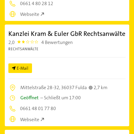
0661 4 80 28 12
Webseite
Kanzlei Kram & Euler GbR Rechtsanwälte
2,0
4 Bewertungen
2.0
RECHTSANWÄLTE
E-Mail
Mittelstraße 28-32,
36037 Fulda
2,7 km
Geöffnet
–
Schließt um 17:00
0661 48 01 77 80
Webseite