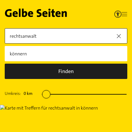
Finden
Umkreis:
0
km