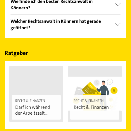
Wie finde ich den besten Rechtsanwalt in
Könnern?
Vergleichen Sie alle Anbieter anhand echter
Welcher Rechtsanwalt in Könnern hat gerade
Kundenmeinungen und profitieren Sie von den
geöffnet?
Empfehlungen. Die Suchergebnisse können Sie sich
einfach nach
Bewertungen
sortiert anzeigen lassen.
Im Anbieter-Bereich finden Sie alle
Öffnungszeiten
.
Bitte beachten Sie, dass diese an Sonn- und
Feiertagen abweichen können.
Ratgeber
RECHT & FINANZEN
RECHT & FINANZEN
Darf ich während
Recht & Finanzen
der Arbeitszeit...