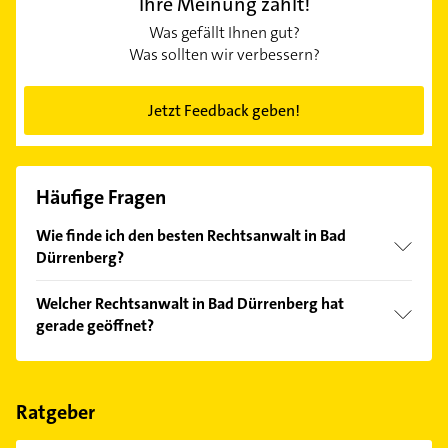
Ihre Meinung zählt!
Was gefällt Ihnen gut?
Was sollten wir verbessern?
Jetzt Feedback geben!
Häufige Fragen
Wie finde ich den besten Rechtsanwalt in Bad
Dürrenberg?
Vergleichen Sie alle Anbieter anhand echter
Welcher Rechtsanwalt in Bad Dürrenberg hat
Kundenmeinungen und profitieren Sie von den
gerade geöffnet?
Empfehlungen. Die Suchergebnisse können Sie sich
einfach nach
Bewertungen
sortiert anzeigen lassen.
Im Anbieter-Bereich finden Sie alle
Öffnungszeiten
.
Bitte beachten Sie, dass diese an Sonn- und
Feiertagen abweichen können.
Ratgeber