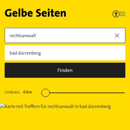
Finden
Umkreis:
0
km