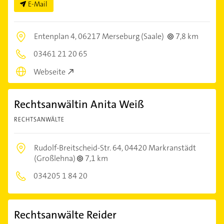
E-Mail
Entenplan 4,
06217 Merseburg (Saale)
7,8 km
03461 21 20 65
Webseite
Rechtsanwältin Anita Weiß
RECHTSANWÄLTE
Rudolf-Breitscheid-Str. 64,
04420 Markranstädt
(Großlehna)
7,1 km
034205 1 84 20
Rechtsanwälte Reider