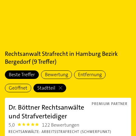
Rechtsanwalt Strafrecht
in
Hamburg Bezirk
Bergedorf
(
9
Treffer)
Beste Treffer
Bewertung
Entfernung
Geöffnet
Stadtteil
PREMIUM PARTNER
Dr. Böttner Rechtsanwälte
und Strafverteidiger
5,0
122 Bewertungen
5.0
RECHTSANWÄLTE: ARBEITSSTRAFRECHT (SCHWERPUNKT)