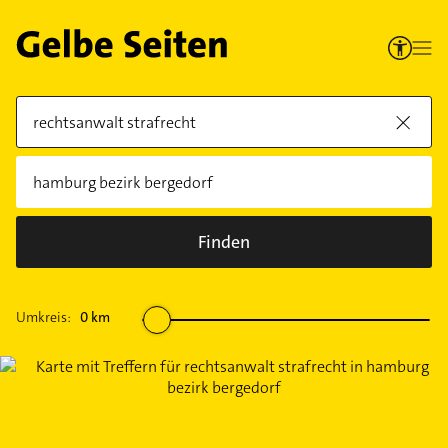
Finden
Umkreis:
0
km