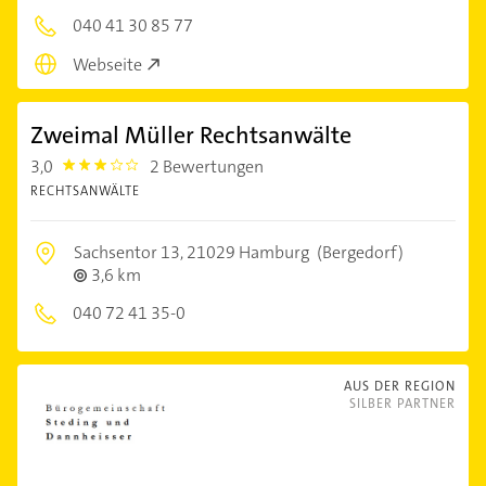
040 41 30 85 77
Webseite
Zweimal Müller Rechtsanwälte
3,0
2 Bewertungen
3.0
RECHTSANWÄLTE
Sachsentor 13,
21029 Hamburg
(Bergedorf)
3,6 km
040 72 41 35-0
AUS DER REGION
SILBER PARTNER