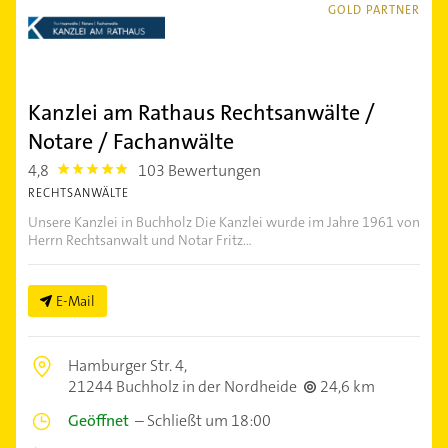
GOLD PARTNER
Kanzlei am Rathaus Rechtsanwälte /
Notare / Fachanwälte
4,8
103 Bewertungen
4.8
RECHTSANWÄLTE
Unsere Kanzlei in Buchholz Die Kanzlei wurde im Jahre 1961 von
Herrn Rechtsanwalt und Notar Fritz...
E-Mail
Hamburger Str. 4,
21244 Buchholz in der Nordheide
24,6 km
Geöffnet
–
Schließt um 18:00