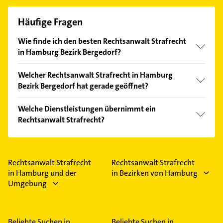
Häufige Fragen
Wie finde ich den besten Rechtsanwalt Strafrecht
in Hamburg Bezirk Bergedorf?
Vergleichen Sie alle Anbieter anhand echter
Welcher Rechtsanwalt Strafrecht in Hamburg
Kundenmeinungen und profitieren Sie von den
Bezirk Bergedorf hat gerade geöffnet?
Empfehlungen. Die Suchergebnisse können Sie sich
einfach nach
Bewertungen
sortiert anzeigen lassen.
Im Anbieter-Bereich finden Sie alle
Öffnungszeiten
.
Welche Dienstleistungen übernimmt ein
Bitte beachten Sie, dass diese an Sonn- und
Rechtsanwalt Strafrecht?
Feiertagen abweichen können.
Folgende Leistungen werden angeboten:
Betäubungsmittelrecht, Internetstrafrecht,
Jugendstrafrecht, Medizinstrafrecht und
Rechtsanwalt Strafrecht
Rechtsanwalt Strafrecht
Ordnungswidrigkeitenrecht.
in Hamburg und der
in Bezirken von Hamburg
Umgebung
Beliebte Suchen in
Beliebte Suchen in