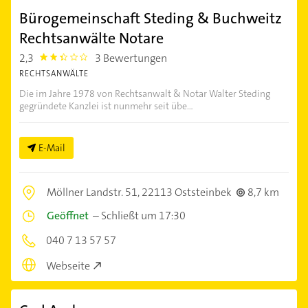
Bürogemeinschaft Steding & Buchweitz
Rechtsanwälte Notare
2,3
3 Bewertungen
2.3
RECHTSANWÄLTE
Die im Jahre 1978 von Rechtsanwalt & Notar Walter Steding
gegründete Kanzlei ist nunmehr seit übe...
E-Mail
Möllner Landstr. 51,
22113 Oststeinbek
8,7 km
Geöffnet
–
Schließt um 17:30
040 7 13 57 57
Webseite