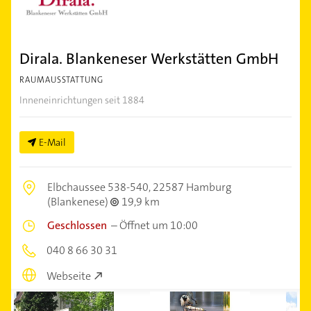
Dirala. Blankeneser Werkstätten GmbH
RAUMAUSSTATTUNG
Inneneinrichtungen seit 1884
E-Mail
Elbchaussee 538-540,
22587 Hamburg
(Blankenese)
19,9 km
Geschlossen
–
Öffnet um 10:00
040 8 66 30 31
Webseite