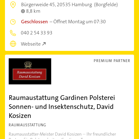
Bürgerweide 45,
20535 Hamburg
(Borgfelde)
8,8 km
Geschlossen
–
Öffnet Montag um 07:30
040 2 54 33 93
Webseite
PREMIUM PARTNER
Raumaustattung Gardinen Polsterei
Sonnen- und Insektenschutz, David
Kosizen
RAUMAUSSTATTUNG
Raumausstatter-Meister David Kosizen -- Ihr freundlicher