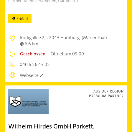
Partner für Polsterarbeiten, Gardinen, T...
E-Mail
Rodigallee 2,
22043 Hamburg
(Marienthal)
6,6 km
Geschlossen
–
Öffnet um 09:00
040 6 56 43 05
Webseite
AUS DER REGION
PREMIUM PARTNER
Wilhelm Hirdes GmbH Parkett,