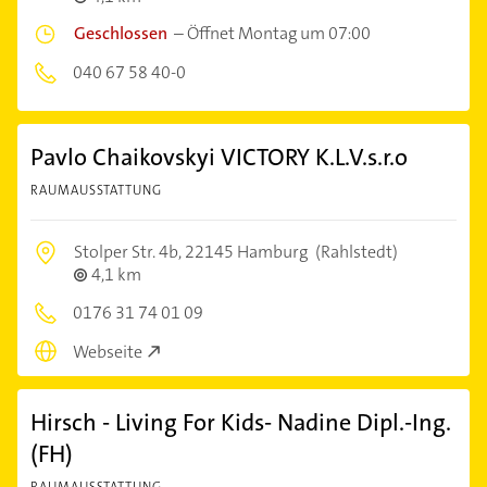
Geschlossen
–
Öffnet Montag um 07:00
040 67 58 40-0
Pavlo Chaikovskyi VICTORY K.L.V.s.r.o
RAUMAUSSTATTUNG
Stolper Str. 4b,
22145 Hamburg
(Rahlstedt)
4,1 km
0176 31 74 01 09
Webseite
Hirsch - Living For Kids- Nadine Dipl.-Ing.
(FH)