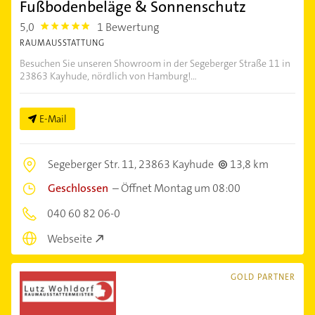
Fußbodenbeläge & Sonnenschutz
5,0
1 Bewertung
5.0
RAUMAUSSTATTUNG
Besuchen Sie unseren Showroom in der Segeberger Straße 11 in
23863 Kayhude, nördlich von Hamburg!...
E-Mail
Segeberger Str. 11,
23863 Kayhude
13,8 km
Geschlossen
–
Öffnet Montag um 08:00
040 60 82 06-0
Webseite
GOLD PARTNER