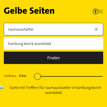
Finden
Umkreis:
0
km