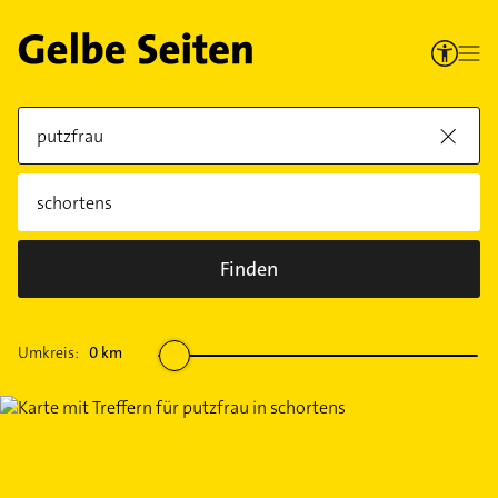
Finden
Umkreis:
0
km