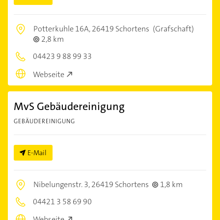
Potterkuhle 16A,
26419 Schortens
(Grafschaft)
2,8 km
04423 9 88 99 33
Webseite
MvS Gebäudereinigung
GEBÄUDEREINIGUNG
E-Mail
Nibelungenstr. 3,
26419 Schortens
1,8 km
04421 3 58 69 90
Webseite