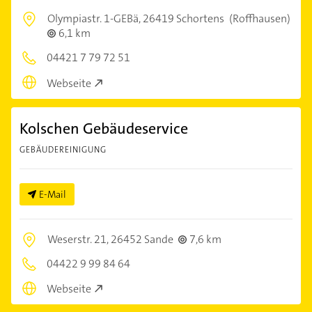
Olympiastr. 1-GEBä,
26419 Schortens
(Roffhausen)
6,1 km
04421 7 79 72 51
Webseite
Kolschen Gebäudeservice
GEBÄUDEREINIGUNG
E-Mail
Weserstr. 21,
26452 Sande
7,6 km
04422 9 99 84 64
Webseite