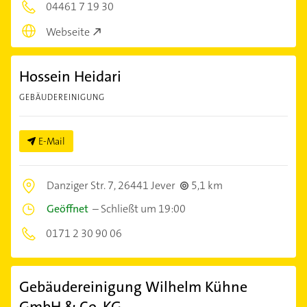
04461 7 19 30
Webseite
Hossein Heidari
GEBÄUDEREINIGUNG
E-Mail
Danziger Str. 7,
26441 Jever
5,1 km
Geöffnet
–
Schließt um 19:00
0171 2 30 90 06
Gebäudereinigung Wilhelm Kühne
GmbH & Co. KG