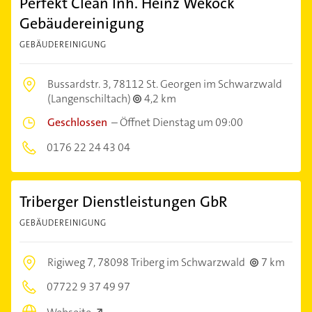
Perfekt Clean Inh. Heinz Weköck
Gebäudereinigung
GEBÄUDEREINIGUNG
Bussardstr. 3,
78112 St. Georgen im Schwarzwald
(Langenschiltach)
4,2 km
Geschlossen
–
Öffnet Dienstag um 09:00
0176 22 24 43 04
Triberger Dienstleistungen GbR
GEBÄUDEREINIGUNG
Rigiweg 7,
78098 Triberg im Schwarzwald
7 km
07722 9 37 49 97