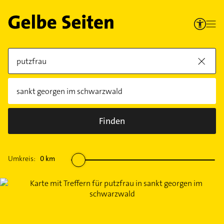
Finden
Umkreis:
0
km