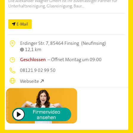
Die Alexander Wagner GmbH ist Ihr zuverlässiger Partner für
Unterhaltsreinigung, Glasreinigung, Baur...
E-Mail
Erdinger Str. 7,
85464 Finsing
(Neufinsing)
12,1 km
Geschlossen
–
Öffnet Montag um 09:00
08121 9 02 99 50
Webseite