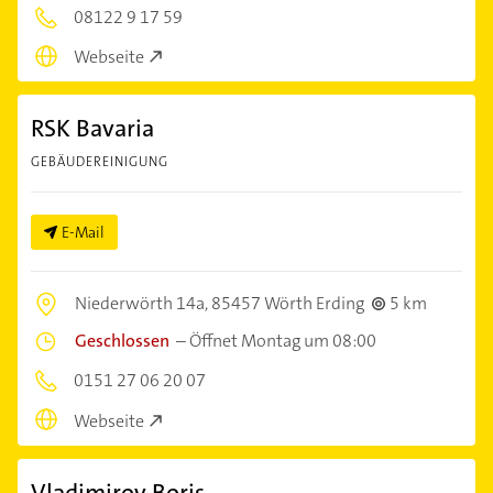
08122 9 17 59
Webseite
RSK Bavaria
GEBÄUDEREINIGUNG
E-Mail
Niederwörth 14a,
85457 Wörth Erding
5 km
Geschlossen
–
Öffnet Montag um 08:00
0151 27 06 20 07
Webseite
Vladimirov Boris