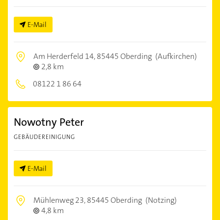
E-Mail
Am Herderfeld 14,
85445 Oberding
(Aufkirchen)
2,8 km
08122 1 86 64
Nowotny Peter
GEBÄUDEREINIGUNG
E-Mail
Mühlenweg 23,
85445 Oberding
(Notzing)
4,8 km