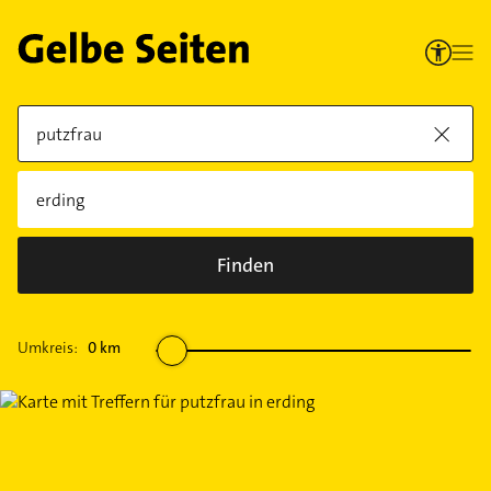
Finden
Umkreis:
0
km