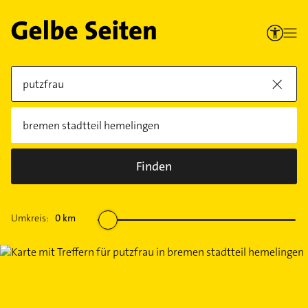
Finden
Umkreis:
0
km