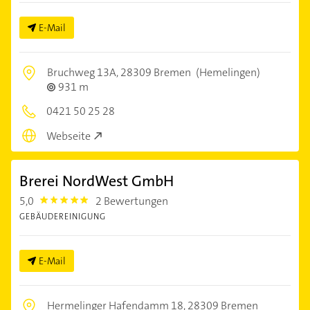
E-Mail
Bruchweg 13A,
28309 Bremen
(Hemelingen)
931 m
0421 50 25 28
Webseite
Brerei NordWest GmbH
5,0
2 Bewertungen
5.0
GEBÄUDEREINIGUNG
E-Mail
Hermelinger Hafendamm 18,
28309 Bremen