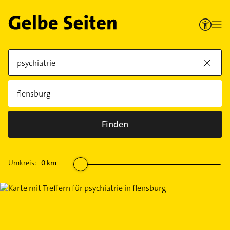
Finden
Umkreis:
0
km