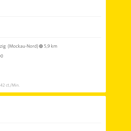
zig
(Mockau-Nord)
5,9 km
00
 42 ct./Min.