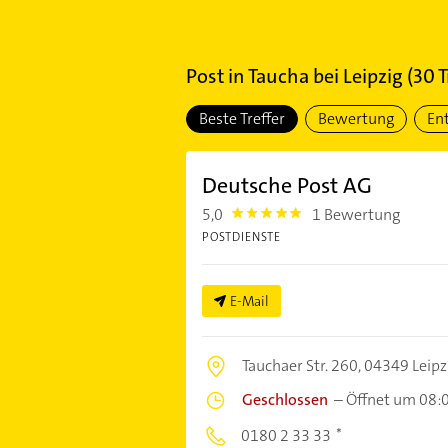
Post
in
Taucha bei Leipzig
(
30
T
Beste Treffer
Bewertung
En
Deutsche Post AG
5,0
1 Bewertung
5.0
POSTDIENSTE
E-Mail
Tauchaer Str. 260,
04349 Leipz
Geschlossen
–
Öffnet um 08:
0180 2 33 33