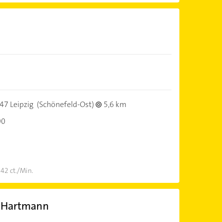
47 Leipzig
(Schönefeld-Ost)
5,6 km
00
 42 ct./Min.
t Hartmann