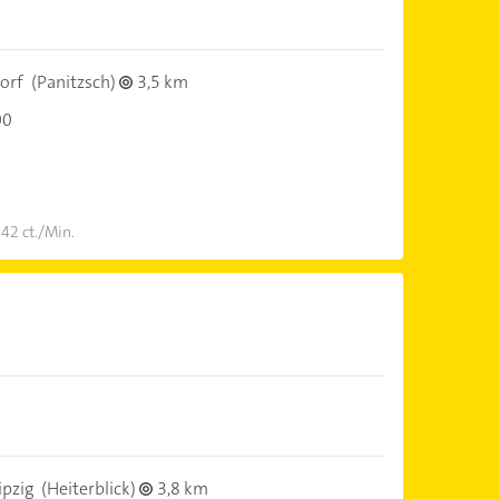
orf
(Panitzsch)
3,5 km
00
 42 ct./Min.
ipzig
(Heiterblick)
3,8 km