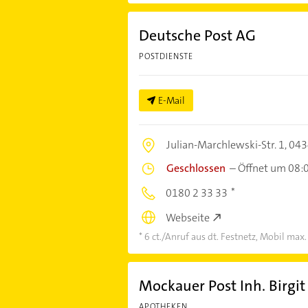
Deutsche Post AG
POSTDIENSTE
E-Mail
Julian-Marchlewski-Str. 1,
043
Geschlossen
–
Öffnet um 08:
0180 2 33 33
Webseite
6 ct./Anruf aus dt. Festnetz, Mobil max.
Mockauer Post Inh. Birgi
APOTHEKEN