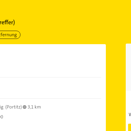
reffer)
tfernung
ig
(Portitz)
3,1 km
W
00