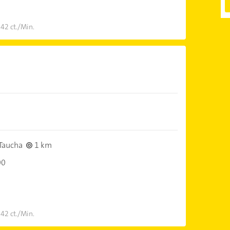
 42 ct./Min.
Taucha
1 km
00
 42 ct./Min.