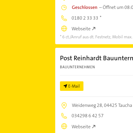
Geschlossen
–
Öffnet um 08:
0180 2 33 33
Webseite
6 ct./Anruf aus dt. Festnetz, Mobil max.
Post Reinhardt Bauunte
BAUUNTERNEHMEN
E-Mail
Weidenweg 28,
04425 Taucha
034298 6 42 57
Webseite