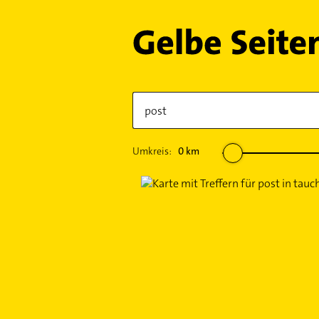
Umkreis:
0
km