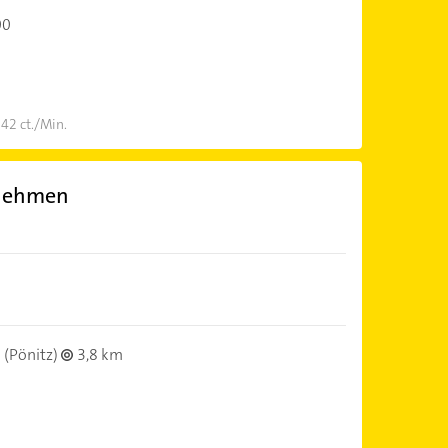
00
 42 ct./Min.
rnehmen
(Pönitz)
3,8 km