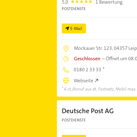
5,0
1 Bewertung
5.0
POSTDIENSTE
E-Mail
Mockauer Str. 123,
04357 Leip
Geschlossen
–
Öffnet um 08:
0180 2 33 33
Webseite
6 ct./Anruf aus dt. Festnetz, Mobil max.
Deutsche Post AG
POSTDIENSTE