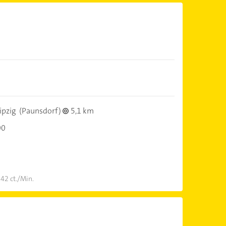
ipzig
(Paunsdorf)
5,1 km
00
 42 ct./Min.