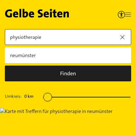
Finden
Umkreis:
0
km