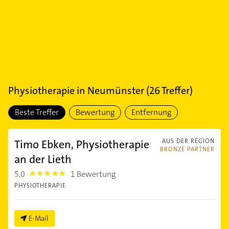
Physiotherapie
in
Neumünster
(
26
Treffer)
Beste Treffer
Bewertung
Entfernung
Timo Ebken, Physiotherapie
AUS DER REGION
BRONZE PARTNER
an der Lieth
5,0
1 Bewertung
5.0
PHYSIOTHERAPIE
E-Mail