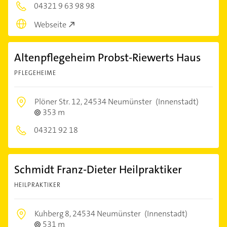
04321 9 63 98 98
Webseite
Altenpflegeheim Probst-Riewerts Haus
PFLEGEHEIME
Plöner Str. 12,
24534 Neumünster
(Innenstadt)
353 m
04321 92 18
Schmidt Franz-Dieter Heilpraktiker
HEILPRAKTIKER
Kuhberg 8,
24534 Neumünster
(Innenstadt)
531 m