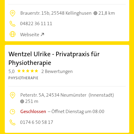
Brauerstr. 15b,
25548 Kellinghusen
21,8 km
04822 36 11 11
Webseite
Wentzel Ulrike - Privatpraxis für
Physiotherapie
5,0
2 Bewertungen
5.0
PHYSIOTHERAPIE
Peterstr. 5A,
24534 Neumünster
(Innenstadt)
251 m
Geschlossen
–
Öffnet Dienstag um 08:00
0174 6 50 58 17