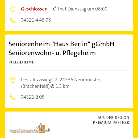
Geschlossen
–
Öffnet Dienstag um 08:00
04321 4 45 05
Seniorenheim "Haus Berlin" gGmbH
Seniorenwohn- u. Pflegeheim
PFLEGEHEIME
Pestalozziweg 22,
24536 Neumünster
(Brachenfeld)
1,3 km
04321 2 05
AUS DER REGION
PREMIUM PARTNER