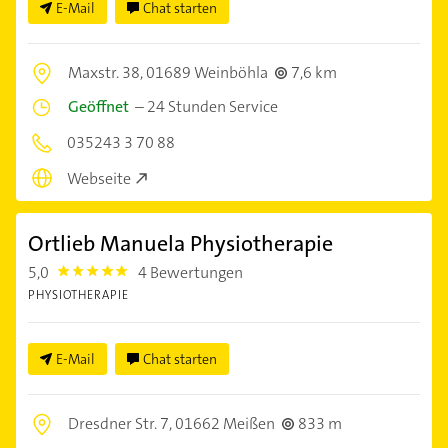
E-Mail
Chat starten
Maxstr. 38,
01689 Weinböhla
7,6 km
Geöffnet
–
24 Stunden Service
035243 3 70 88
Webseite
Ortlieb Manuela Physiotherapie
5,0
4 Bewertungen
5.0
PHYSIOTHERAPIE
E-Mail
Chat starten
Dresdner Str. 7,
01662 Meißen
833 m