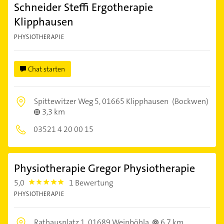
Schneider Steffi Ergotherapie
Klipphausen
PHYSIOTHERAPIE
Chat starten
Spittewitzer Weg 5,
01665 Klipphausen
(Bockwen)
3,3 km
03521 4 20 00 15
Physiotherapie Gregor Physiotherapie
5,0
1 Bewertung
5.0
PHYSIOTHERAPIE
Rathausplatz 1,
01689 Weinböhla
6,7 km