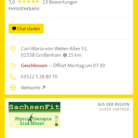
5,0
13 Bewertungen
5.0
PHYSIOTHERAPIE
Chat starten
Carl-Maria-von-Weber-Allee 51,
01558 Großenhain
15 km
Geschlossen
–
Öffnet Montag um 07:30
03522 5 28 80 70
Webseite
AUS DER REGION
SILBER PARTNER