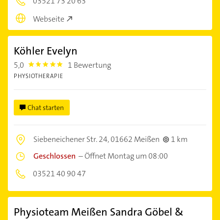
03521 73 20 63
Webseite
Köhler Evelyn
5,0
1 Bewertung
5.0
PHYSIOTHERAPIE
Chat starten
Siebeneichener Str. 24,
01662 Meißen
1 km
Geschlossen
–
Öffnet Montag um 08:00
03521 40 90 47
Physioteam Meißen Sandra Göbel &