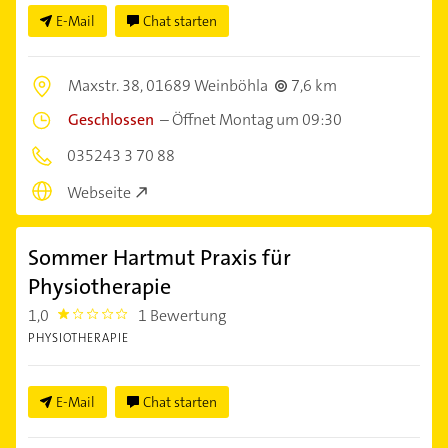
E-Mail
Chat starten
Maxstr. 38,
01689 Weinböhla
7,6 km
Geschlossen
–
Öffnet Montag um 09:30
035243 3 70 88
Webseite
Sommer Hartmut Praxis für
Physiotherapie
1,0
1 Bewertung
1.0
PHYSIOTHERAPIE
E-Mail
Chat starten