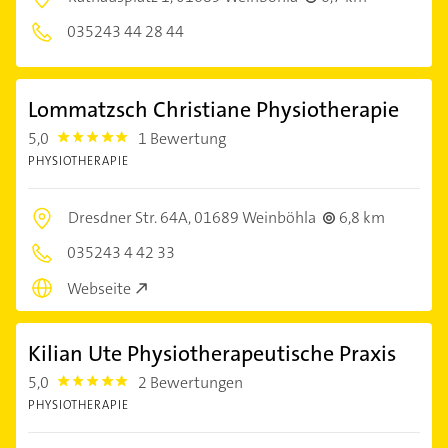
035243 44 28 44
Lommatzsch Christiane Physiotherapie
5,0
1 Bewertung
5.0
PHYSIOTHERAPIE
Dresdner Str. 64A,
01689 Weinböhla
6,8 km
035243 4 42 33
Webseite
Kilian Ute Physiotherapeutische Praxis
5,0
2 Bewertungen
5.0
PHYSIOTHERAPIE