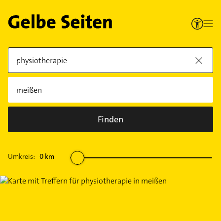
Finden
Umkreis:
0
km