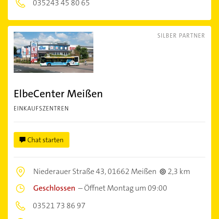
035243 45 80 65
SILBER PARTNER
ElbeCenter Meißen
EINKAUFSZENTREN
Chat starten
Niederauer Straße 43,
01662 Meißen
2,3 km
Geschlossen
–
Öffnet Montag um 09:00
03521 73 86 97