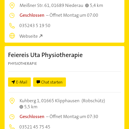
Meißner Str. 61,
01689 Niederau
5,4 km
Geschlossen
–
Öffnet Montag um 07:00
035243 5 19 50
Webseite
Feiereis Uta Physiotherapie
PHYSIOTHERAPIE
E-Mail
Chat starten
Kuhberg 1,
01665 Klipphausen
(Robschütz)
5,5 km
Geschlossen
–
Öffnet Montag um 07:30
03521 45 75 45