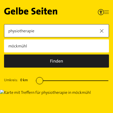
Finden
Umkreis:
0
km