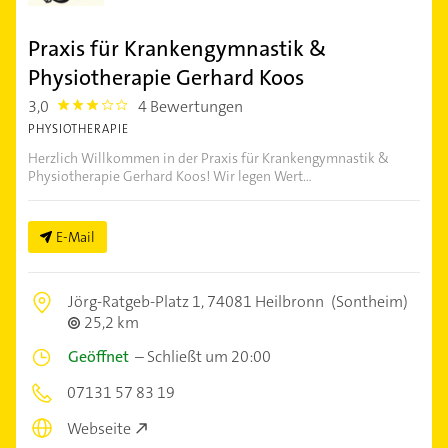
Praxis für Krankengymnastik &
Physiotherapie Gerhard Koos
3,0
4 Bewertungen
3.0
PHYSIOTHERAPIE
Herzlich Willkommen in der Praxis für Krankengymnastik &
Physiotherapie Gerhard Koos! Wir legen Wert...
E-Mail
Jörg-Ratgeb-Platz 1,
74081 Heilbronn
(Sontheim)
25,2 km
Geöffnet
–
Schließt um 20:00
07131 57 83 19
Webseite