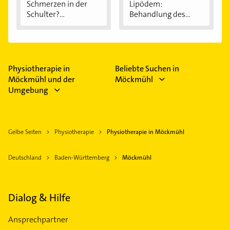
Schmerzen in der
Lipödem:
Schulter?
Behandlung des
Eingeklemmtes...
"Reiterhosen-
Syndroms"
Physiotherapie in
Beliebte Suchen in
Möckmühl und der
Möckmühl
Umgebung
Gelbe Seiten
Physiotherapie
Physiotherapie in Möckmühl
Deutschland
Baden-Württemberg
Möckmühl
Dialog & Hilfe
Ansprechpartner