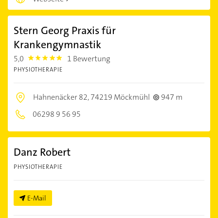
Stern Georg Praxis für
Krankengymnastik
5,0
1 Bewertung
5.0
PHYSIOTHERAPIE
Hahnenäcker 82,
74219 Möckmühl
947 m
06298 9 56 95
Danz Robert
PHYSIOTHERAPIE
E-Mail