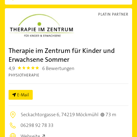
PLATIN PARTNER
Therapie im Zentrum für Kinder und
Erwachsene Sommer
4,9
6 Bewertungen
4.9
PHYSIOTHERAPIE
E-Mail
Seckachtorgasse 6,
74219 Möckmühl
73 m
06298 92 78 33
Webseite