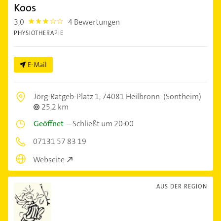
Koos
3,0
4 Bewertungen
3.0
PHYSIOTHERAPIE
E-Mail
Jörg-Ratgeb-Platz 1,
74081 Heilbronn
(Sontheim)
25,2 km
Geöffnet
–
Schließt um 20:00
07131 57 83 19
Webseite
AUS DER REGION