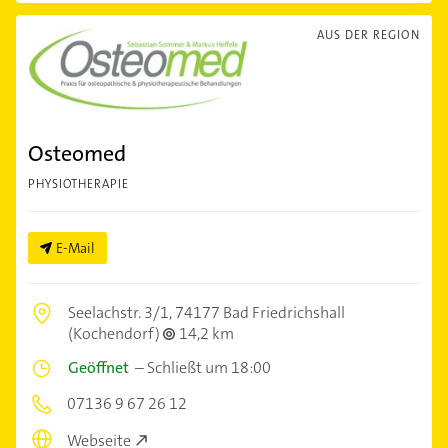
AUS DER REGION
Osteomed
PHYSIOTHERAPIE
E-Mail
Seelachstr. 3/1,
74177 Bad Friedrichshall
(Kochendorf)
14,2 km
Geöffnet
–
Schließt um 18:00
07136 9 67 26 12
Webseite