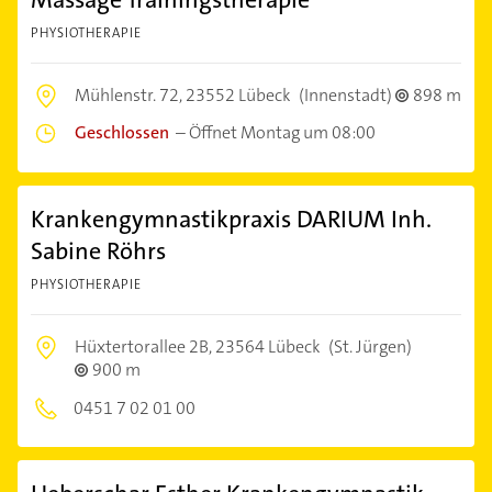
PHYSIOTHERAPIE
Mühlenstr. 72,
23552 Lübeck
(Innenstadt)
898 m
Geschlossen
–
Öffnet Montag um 08:00
Krankengymnastikpraxis DARIUM Inh.
Sabine Röhrs
PHYSIOTHERAPIE
Hüxtertorallee 2B,
23564 Lübeck
(St. Jürgen)
900 m
0451 7 02 01 00