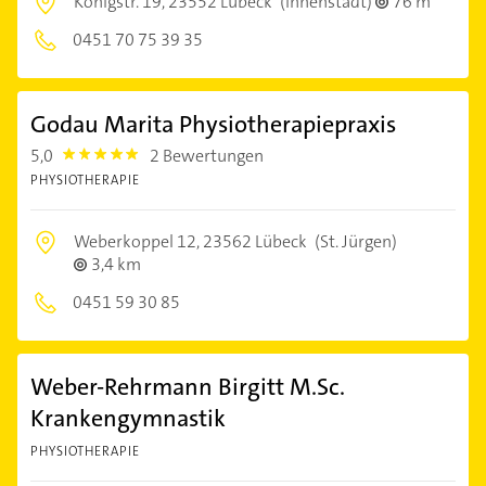
Königstr. 19,
23552 Lübeck
(Innenstadt)
76 m
0451 70 75 39 35
Godau Marita Physiotherapiepraxis
5,0
2 Bewertungen
5.0
PHYSIOTHERAPIE
Weberkoppel 12,
23562 Lübeck
(St. Jürgen)
3,4 km
0451 59 30 85
Weber-Rehrmann Birgitt M.Sc.
Krankengymnastik
PHYSIOTHERAPIE