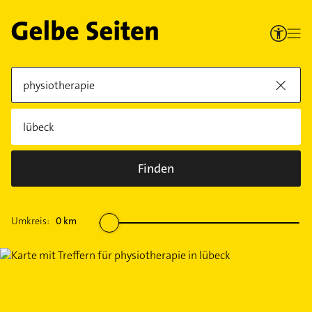
Finden
Umkreis:
0
km