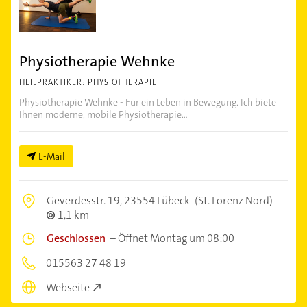
Physiotherapie Wehnke
HEILPRAKTIKER: PHYSIOTHERAPIE
Physiotherapie Wehnke - Für ein Leben in Bewegung. Ich biete
Ihnen moderne, mobile Physiotherapie...
E-Mail
Geverdesstr. 19,
23554 Lübeck
(St. Lorenz Nord)
1,1 km
Geschlossen
–
Öffnet Montag um 08:00
015563 27 48 19
Webseite