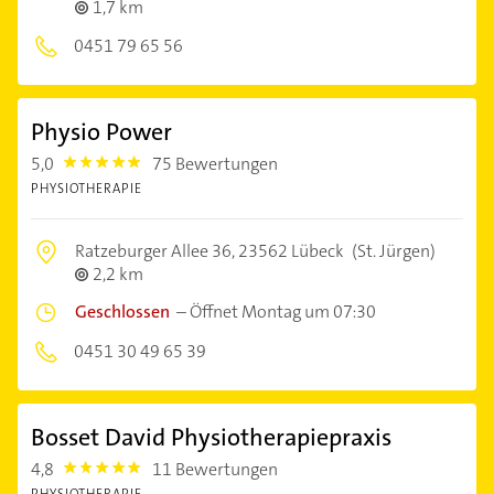
1,7 km
0451 79 65 56
Physio Power
5,0
75 Bewertungen
5.0
PHYSIOTHERAPIE
Ratzeburger Allee 36,
23562 Lübeck
(St. Jürgen)
2,2 km
Geschlossen
–
Öffnet Montag um 07:30
0451 30 49 65 39
Bosset David Physiotherapiepraxis
4,8
11 Bewertungen
4.8
PHYSIOTHERAPIE