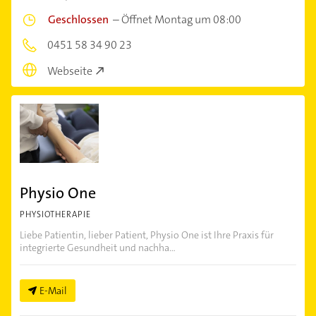
Geschlossen
–
Öffnet Montag um 08:00
0451 58 34 90 23
Webseite
Physio One
PHYSIOTHERAPIE
Liebe Patientin, lieber Patient, Physio One ist Ihre Praxis für
integrierte Gesundheit und nachha...
E-Mail