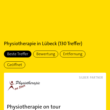
Physiotherapie
in
Lübeck
(
130
Treffer)
Beste Treffer
Bewertung
Entfernung
Geöffnet
SILBER PARTNER
Physiotherapie on tour