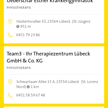
Ueberschar Esther Krankengymnastik
PHYSIOTHERAPIE
Hüxtertorallee 33,
23564 Lübeck
(St. Jürgen)
951 m
0451 79 23 86
Team3 - Ihr Therapiezentrum Lübeck
GmbH & Co. KG
PHYSIOTHERAPIE
Schwartauer Allee 15 A,
23554 Lübeck
(St. Lorenz
Nord)
1 km
0451 58 59 67 48