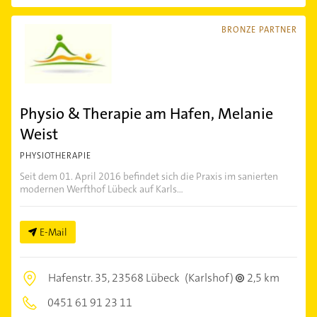
BRONZE PARTNER
Physio & Therapie am Hafen, Melanie
Weist
PHYSIOTHERAPIE
Seit dem 01. April 2016 befindet sich die Praxis im sanierten
modernen Werfthof Lübeck auf Karls...
E-Mail
Hafenstr. 35,
23568 Lübeck
(Karlshof)
2,5 km
0451 61 91 23 11