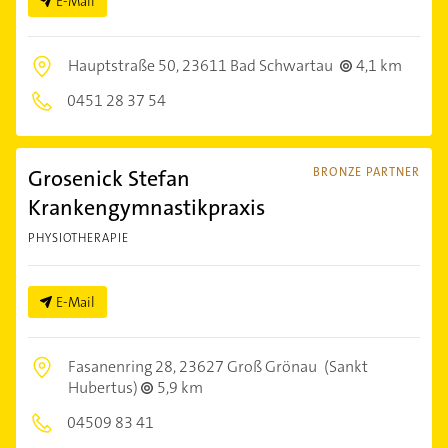
E-Mail
Hauptstraße 50,
23611 Bad Schwartau
4,1 km
0451 28 37 54
Grosenick Stefan
BRONZE PARTNER
Krankengymnastikpraxis
PHYSIOTHERAPIE
E-Mail
Fasanenring 28,
23627 Groß Grönau
(Sankt
Hubertus)
5,9 km
04509 83 41