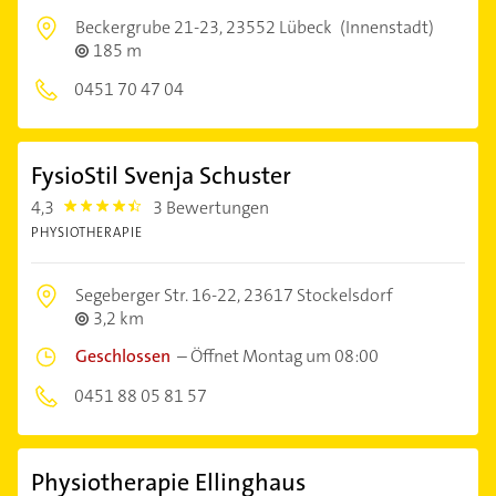
Beckergrube 21-23,
23552 Lübeck
(Innenstadt)
185 m
0451 70 47 04
FysioStil Svenja Schuster
4,3
3 Bewertungen
4.3
PHYSIOTHERAPIE
Segeberger Str. 16-22,
23617 Stockelsdorf
3,2 km
Geschlossen
–
Öffnet Montag um 08:00
0451 88 05 81 57
Physiotherapie Ellinghaus