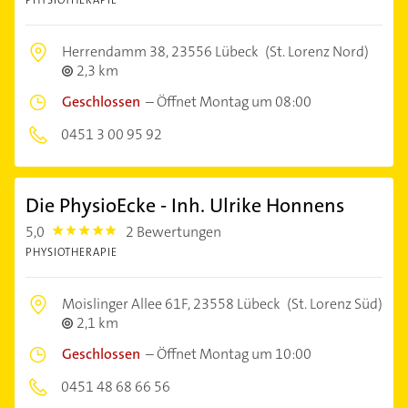
Herrendamm 38,
23556 Lübeck
(St. Lorenz Nord)
2,3 km
Geschlossen
–
Öffnet Montag um 08:00
0451 3 00 95 92
Die PhysioEcke - Inh. Ulrike Honnens
5,0
2 Bewertungen
5.0
PHYSIOTHERAPIE
Moislinger Allee 61F,
23558 Lübeck
(St. Lorenz Süd)
2,1 km
Geschlossen
–
Öffnet Montag um 10:00
0451 48 68 66 56