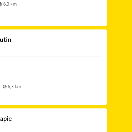
6,3 km
utin
t
6,3 km
apie