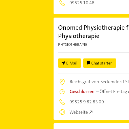
09525 10 48
Onomed Physiotherapie 
Physiotherapie
PHYSIOTHERAPIE
E-Mail
Chat starten
Reichsgraf-von-Seckendorff-Str
Geschlossen
–
Öffnet Freitag
09525 9 82 83 00
Webseite