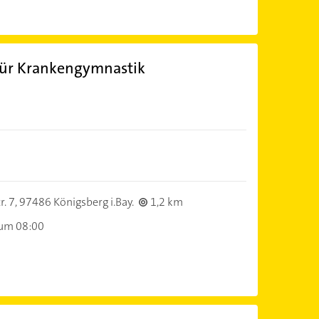
für Krankengymnastik
. 7,
97486 Königsberg i.Bay.
1,2 km
 um 08:00