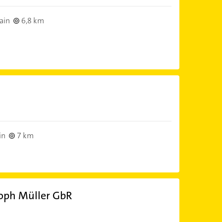
ain
6,8 km
in
7 km
toph Müller GbR