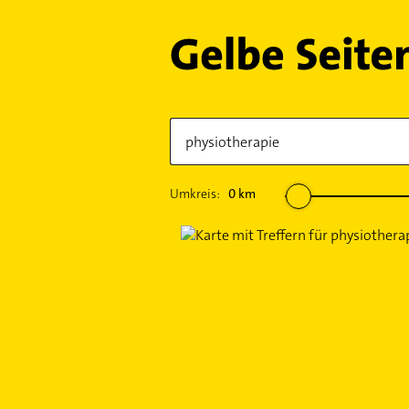
Umkreis:
0
km