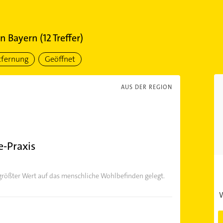
in Bayern
(
12
Treffer)
tfernung
Geöffnet
AUS DER REGION
-Praxis
 größter Wert auf das menschliche Wohlbefinden gelegt.
W