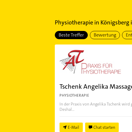
Physiotherapie
in
Königsberg 
Beste Treffer
Bewertung
En
Tschenk Angelika Massage
PHYSIOTHERAPIE
In der Praxis von Angelika Tschenk wird
Deshal...
E-Mail
Chat starten