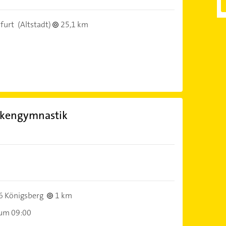
furt
(Altstadt)
25,1 km
nkengymnastik
6 Königsberg
1 km
 um 09:00