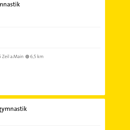
mnastik
 Zeil a.Main
6,5 km
gymnastik