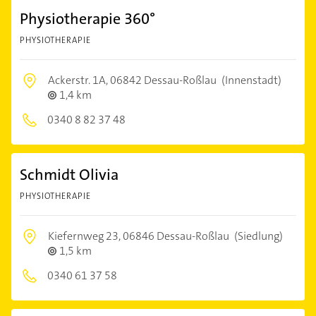
Physiotherapie 360°
PHYSIOTHERAPIE
Ackerstr. 1A,
06842 Dessau-Roßlau
(Innenstadt)
1,4 km
0340 8 82 37 48
Schmidt Olivia
PHYSIOTHERAPIE
Kiefernweg 23,
06846 Dessau-Roßlau
(Siedlung)
1,5 km
0340 61 37 58