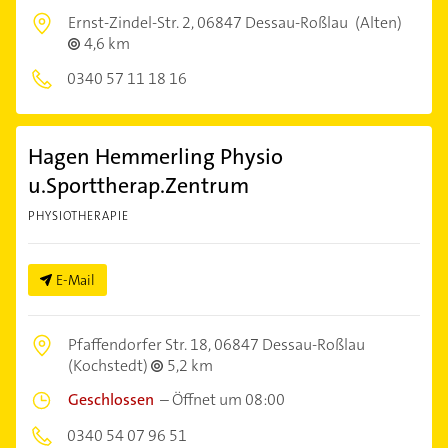
Ernst-Zindel-Str. 2,
06847 Dessau-Roßlau
(Alten)
4,6 km
0340 57 11 18 16
Hagen Hemmerling Physio
u.Sporttherap.Zentrum
PHYSIOTHERAPIE
E-Mail
Pfaffendorfer Str. 18,
06847 Dessau-Roßlau
(Kochstedt)
5,2 km
Geschlossen
–
Öffnet um 08:00
0340 54 07 96 51