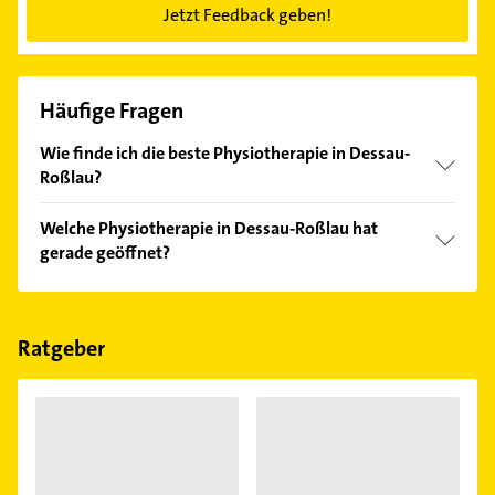
Jetzt Feedback geben!
Häufige Fragen
Wie finde ich die beste Physiotherapie in Dessau-
Roßlau?
Vergleichen Sie alle Anbieter anhand echter
Welche Physiotherapie in Dessau-Roßlau hat
Kundenmeinungen und profitieren Sie von den
gerade geöffnet?
Empfehlungen. Die Suchergebnisse können Sie sich
einfach nach
Bewertungen
sortiert anzeigen lassen.
Im Anbieter-Bereich finden Sie alle
Öffnungszeiten
.
Bitte beachten Sie, dass diese an Sonn- und
Feiertagen abweichen können.
Ratgeber