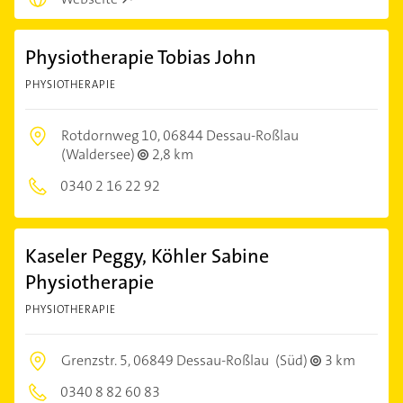
Physiotherapie Tobias John
PHYSIOTHERAPIE
Rotdornweg 10,
06844 Dessau-Roßlau
(Waldersee)
2,8 km
0340 2 16 22 92
Kaseler Peggy, Köhler Sabine
Physiotherapie
PHYSIOTHERAPIE
Grenzstr. 5,
06849 Dessau-Roßlau
(Süd)
3 km
0340 8 82 60 83