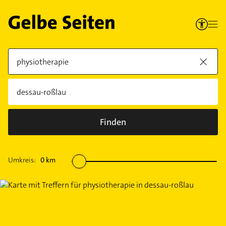
Finden
Umkreis:
0
km