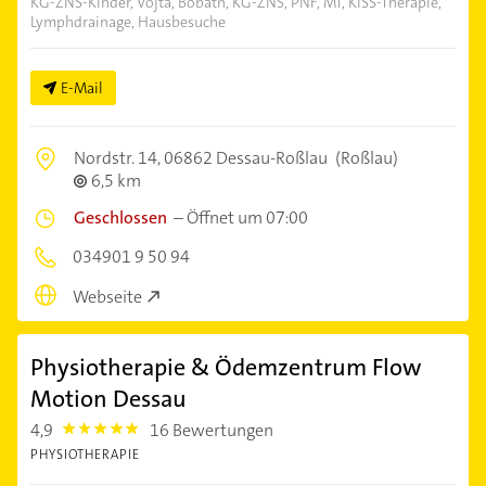
KG-ZNS-Kinder, Vojta, Bobath, KG-ZNS, PNF, MT, KISS-Therapie,
Lymphdrainage, Hausbesuche
E-Mail
Nordstr. 14,
06862 Dessau-Roßlau
(Roßlau)
6,5 km
Geschlossen
–
Öffnet um 07:00
034901 9 50 94
Webseite
Physiotherapie & Ödemzentrum Flow
Motion Dessau
4,9
16 Bewertungen
4.9
PHYSIOTHERAPIE