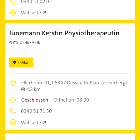
0340 51 02 02
Webseite
Jünemann Kerstin Physiotherapeutin
PHYSIOTHERAPIE
E-Mail
Ellerbreite 41,
06847 Dessau-Roßlau
(Zoberberg)
4,2 km
Geschlossen
–
Öffnet um 08:00
0340 51 71 50
Webseite