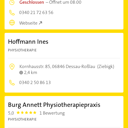
Geschlossen
–
Öffnet um 08:00
0340 21 72 63 56
Webseite
Hoffmann Ines
PHYSIOTHERAPIE
Kornhausstr. 85,
06846 Dessau-Roßlau
(Ziebigk)
2,4 km
0340 2 50 86 13
Burg Annett Physiotherapiepraxis
5,0
1 Bewertung
5.0
PHYSIOTHERAPIE