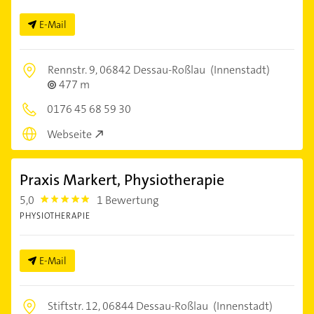
E-Mail
Rennstr. 9,
06842 Dessau-Roßlau
(Innenstadt)
477 m
0176 45 68 59 30
Webseite
Praxis Markert, Physiotherapie
5,0
1 Bewertung
5.0
PHYSIOTHERAPIE
E-Mail
Stiftstr. 12,
06844 Dessau-Roßlau
(Innenstadt)