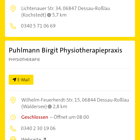
Lichtenauer Str. 34,
06847 Dessau-Roßlau
(Kochstedt)
5,7 km
0340 5 71 06 69
Puhlmann Birgit Physiotherapiepraxis
PHYSIOTHERAPIE
E-Mail
Wilhelm-Feuerherdt-Str. 15,
06844 Dessau-Roßlau
(Waldersee)
2,8 km
Geschlossen
–
Öffnet um 08:00
0340 2 30 19 06
Webseite