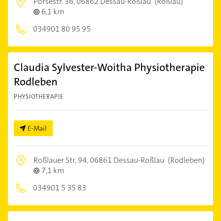
Porsestr. 36,
06862 Dessau-Roßlau
(Roßlau)
6,1 km
034901 80 95 95
Claudia Sylvester-Woitha Physiotherapie
Rodleben
PHYSIOTHERAPIE
E-Mail
Roßlauer Str. 94,
06861 Dessau-Roßlau
(Rodleben)
7,1 km
034901 5 35 83