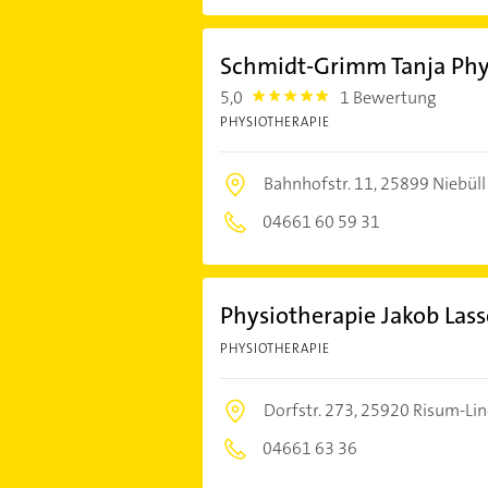
Schmidt-Grimm Tanja Phy
5,0
1 Bewertung
5.0
PHYSIOTHERAPIE
Bahnhofstr. 11,
25899 Niebüll
04661 60 59 31
Physiotherapie Jakob Las
PHYSIOTHERAPIE
Dorfstr. 273,
25920 Risum-Li
04661 63 36