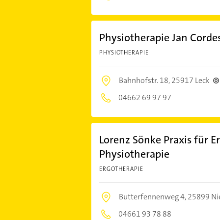
Physiotherapie Jan Corde
PHYSIOTHERAPIE
Bahnhofstr. 18,
25917 Leck
04662 69 97 97
Lorenz Sönke Praxis für 
Physiotherapie
ERGOTHERAPIE
Butterfennenweg 4,
25899 Ni
04661 93 78 88