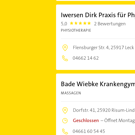
Iwersen Dirk Praxis für P
5,0
2 Bewertungen
5.0
PHYSIOTHERAPIE
Flensburger Str. 4,
25917 Leck
04662 14 62
Bade Wiebke Krankengym
MASSAGEN
Dorfstr. 41,
25920 Risum-Lin
Geschlossen
–
Öffnet Montag
04661 60 54 45