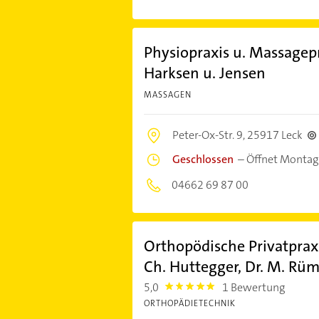
Physiopraxis u. Massagep
Harksen u. Jensen
MASSAGEN
Peter-Ox-Str. 9,
25917 Leck
Geschlossen
–
Öffnet Montag
04662 69 87 00
Orthopödische Privatpraxis
Ch. Huttegger, Dr. M. Rü
5,0
1 Bewertung
5.0
ORTHOPÄDIETECHNIK