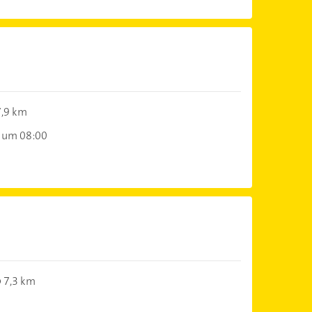
n
7,9 km
 um 08:00
7,3 km