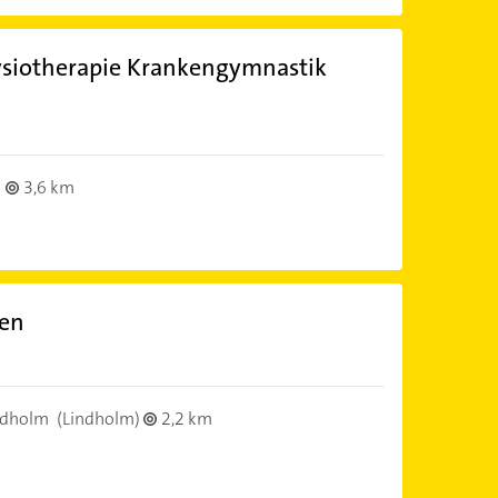
siotherapie Krankengymnastik
3,6 km
sen
ndholm
(Lindholm)
2,2 km