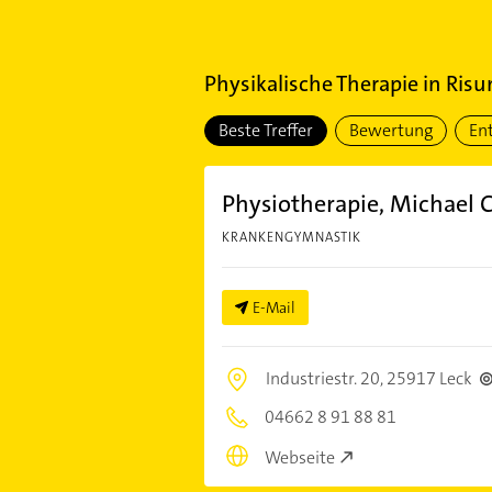
Physikalische Therapie
in
Risu
Beste Treffer
Bewertung
En
Physiotherapie, Michael 
KRANKENGYMNASTIK
E-Mail
Industriestr. 20,
25917 Leck
04662 8 91 88 81
Webseite