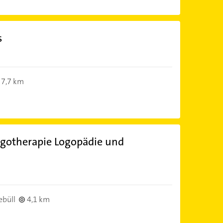
s
7,7 km
Ergotherapie Logopädie und
ebüll
4,1 km