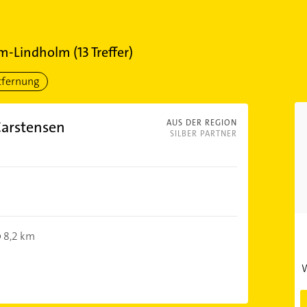
m-Lindholm
(
13
Treffer)
tfernung
Carstensen
AUS DER REGION
SILBER PARTNER
8,2 km
W