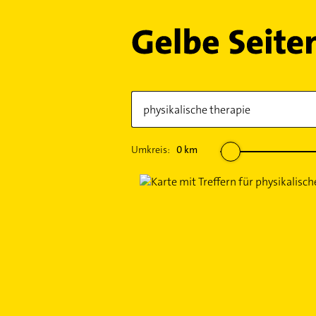
Umkreis:
0
km