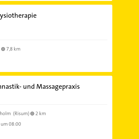
hysiotherapie
7,8 km
nastik- und Massagepraxis
dholm
(Risum)
2 km
 um 08:00