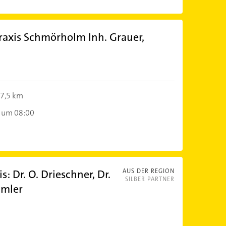
raxis Schmörholm Inh. Grauer,
7,5 km
 um 08:00
: Dr. O. Drieschner, Dr.
AUS DER REGION
SILBER PARTNER
mmler