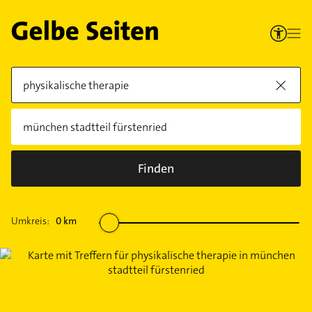
Finden
Umkreis:
0
km