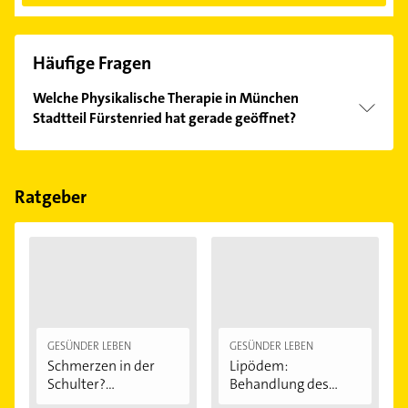
Häufige Fragen
Welche Physikalische Therapie in München
Stadtteil Fürstenried hat gerade geöffnet?
Im Anbieter-Bereich finden Sie alle
Öffnungszeiten
.
Bitte beachten Sie, dass diese an Sonn- und
Feiertagen abweichen können.
Ratgeber
GESÜNDER LEBEN
GESÜNDER LEBEN
Schmerzen in der
Lipödem:
Schulter?
Behandlung des
Eingeklemmtes...
"Reiterhosen-