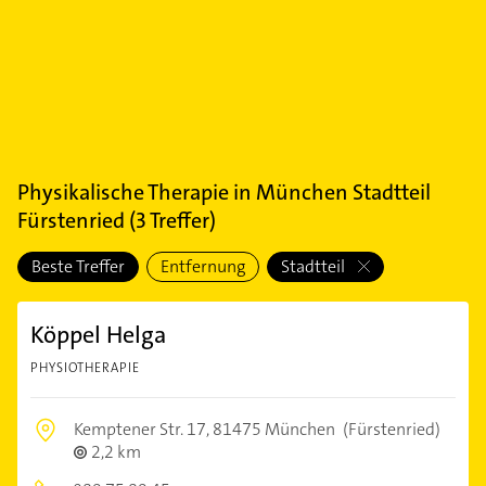
Physikalische Therapie
in
München Stadtteil
Fürstenried
(
3
Treffer)
Beste Treffer
Entfernung
Stadtteil
Köppel Helga
PHYSIOTHERAPIE
Kemptener Str. 17,
81475 München
(Fürstenried)
2,2 km