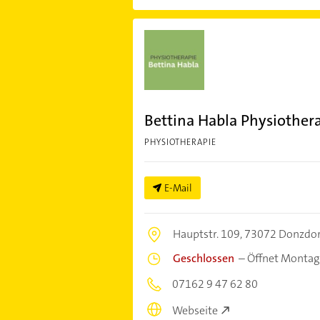
Bettina Habla Physiother
PHYSIOTHERAPIE
E-Mail
Hauptstr. 109,
73072 Donzdor
Geschlossen
–
Öffnet Montag
07162 9 47 62 80
Webseite