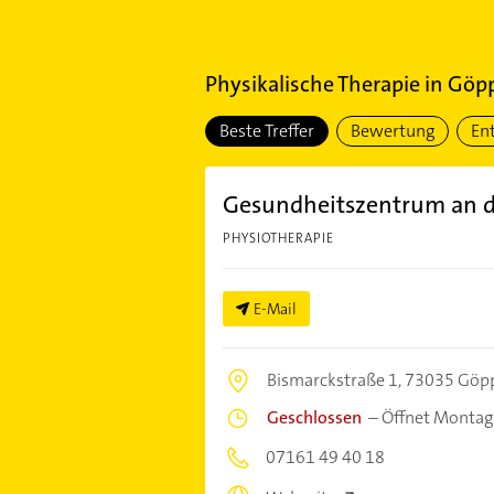
Physikalische Therapie
in
Göp
Beste Treffer
Bewertung
En
Gesundheitszentrum an de
PHYSIOTHERAPIE
E-Mail
Bismarckstraße 1,
73035 Göp
Geschlossen
–
Öffnet Montag
07161 49 40 18