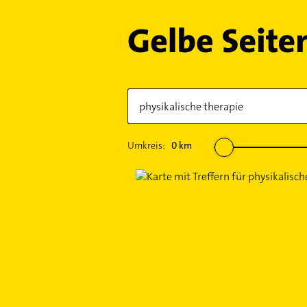
Umkreis:
0
km