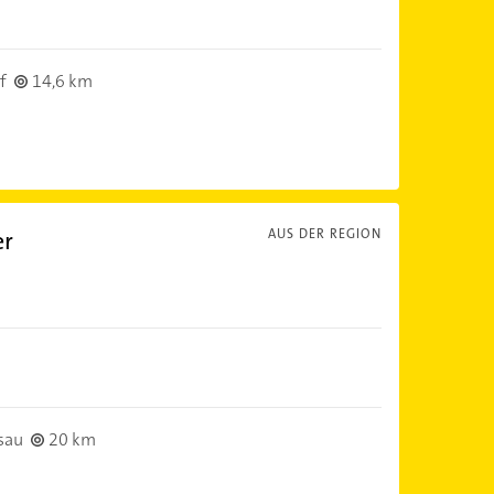
f
14,6 km
er
AUS DER REGION
sau
20 km