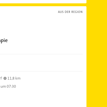
AUS DER REGION
apie
f
11,8 km
 um 07:30