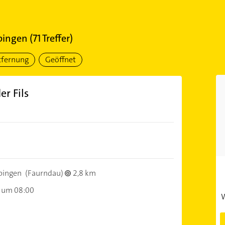
pingen
(
71
Treffer)
tfernung
Geöffnet
r Fils
pingen
(Faurndau)
2,8 km
 um 08:00
W