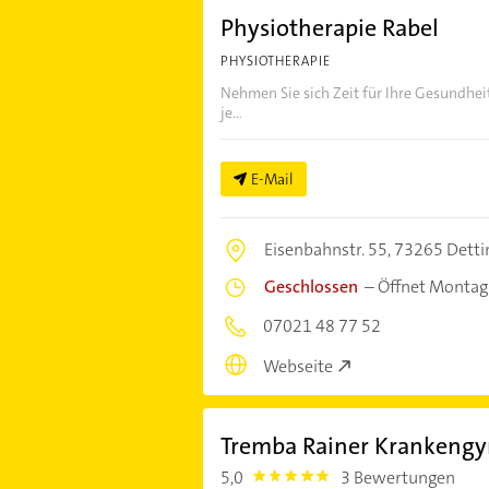
Physiotherapie Rabel
PHYSIOTHERAPIE
Nehmen Sie sich Zeit für Ihre Gesundheit
je...
E-Mail
Eisenbahnstr. 55,
73265 Detti
Geschlossen
–
Öffnet Montag
07021 48 77 52
Webseite
Tremba Rainer Krankeng
5,0
3 Bewertungen
5.0