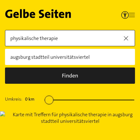
Finden
Umkreis:
0
km