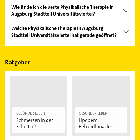
Wie finde ich die beste Physikalische Therapie in
Augsburg Stadtteil Universitätsviertel?
Vergleichen Sie alle Anbieter anhand echter
Welche Physikalische Therapie in Augsburg
Kundenmeinungen und profitieren Sie von den
Stadtteil Universitätsviertel hat gerade geöffnet?
Empfehlungen. Die Suchergebnisse können Sie sich
einfach nach
Bewertungen
sortiert anzeigen lassen.
Im Anbieter-Bereich finden Sie alle
Öffnungszeiten
.
Bitte beachten Sie, dass diese an Sonn- und
Feiertagen abweichen können.
Ratgeber
GESÜNDER LEBEN
GESÜNDER LEBEN
Schmerzen in der
Lipödem:
Schulter?
Behandlung des
Eingeklemmtes...
"Reiterhosen-
Syndroms"