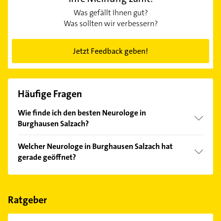
Was gefällt Ihnen gut?
Was sollten wir verbessern?
Jetzt Feedback geben!
Häufige Fragen
Wie finde ich den besten Neurologe in
Burghausen Salzach?
Vergleichen Sie alle Anbieter anhand echter
Welcher Neurologe in Burghausen Salzach hat
Kundenmeinungen und profitieren Sie von den
gerade geöffnet?
Empfehlungen. Die Suchergebnisse können Sie sich
einfach nach
Bewertungen
sortiert anzeigen lassen.
Im Anbieter-Bereich finden Sie alle
Öffnungszeiten
.
Bitte beachten Sie, dass diese an Sonn- und
Feiertagen abweichen können.
Ratgeber