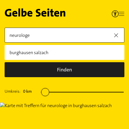
Finden
Umkreis:
0
km