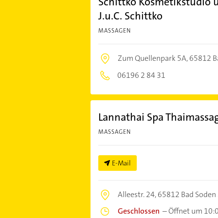
Schittko Kosmetikstudio u
J.u.C. Schittko
MASSAGEN
Zum Quellenpark 5A,
65812 B
06196 2 84 31
Lannathai Spa Thaimassa
MASSAGEN
E-Mail
Alleestr. 24,
65812 Bad Soden
Geschlossen
–
Öffnet um 10: