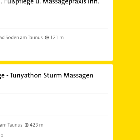
. Fußpflege u. Massagepraxis Inh.
ad Soden am Taunus
121 m
ge - Tunyathon Sturm Massagen
 am Taunus
423 m
00