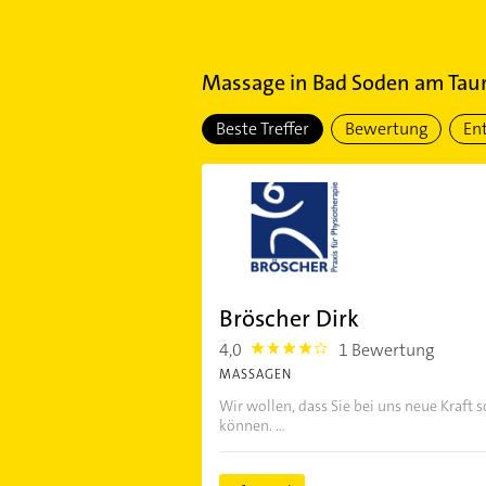
Massage
in
Bad Soden am Tau
Beste Treffer
Bewertung
En
Bröscher Dirk
4,0
1 Bewertung
4.0
MASSAGEN
Wir wollen, dass Sie bei uns neue Kraft s
können. ...