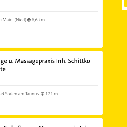
m Main
(Nied)
6,6 km
ge u. Massagepraxis Inh. Schittko
tte
ad Soden am Taunus
121 m