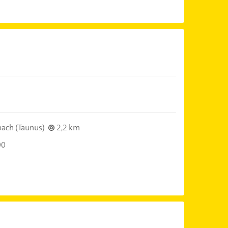
ach (Taunus)
2,2 km
00