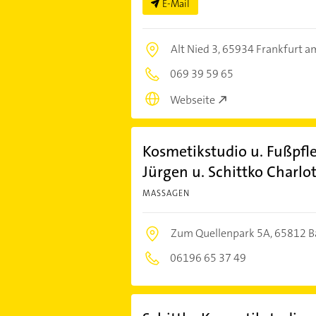
E-Mail
Alt Nied 3,
65934 Frankfurt a
069 39 59 65
Webseite
Kosmetikstudio u. Fußpfle
Jürgen u. Schittko Charlo
MASSAGEN
Zum Quellenpark 5A,
65812 B
06196 65 37 49