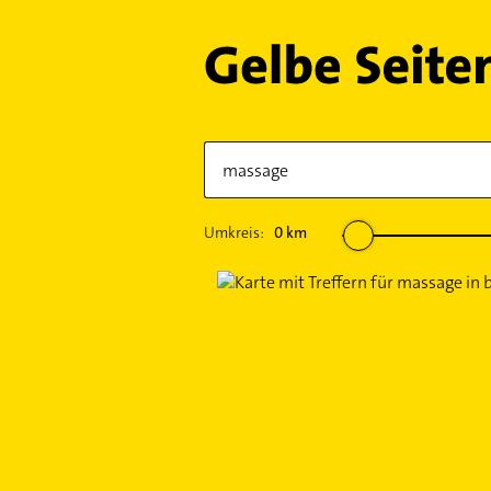
Umkreis:
0
km