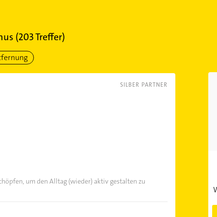
nus
(
203
Treffer)
tfernung
SILBER PARTNER
chöpfen, um den Alltag (wieder) aktiv gestalten zu
W