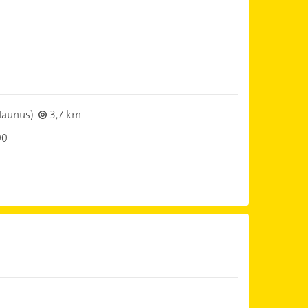
Taunus)
3,7 km
00