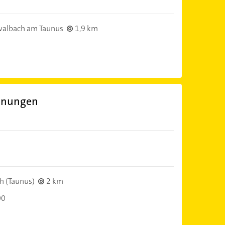
albach am Taunus
1,9 km
annungen
h (Taunus)
2 km
00